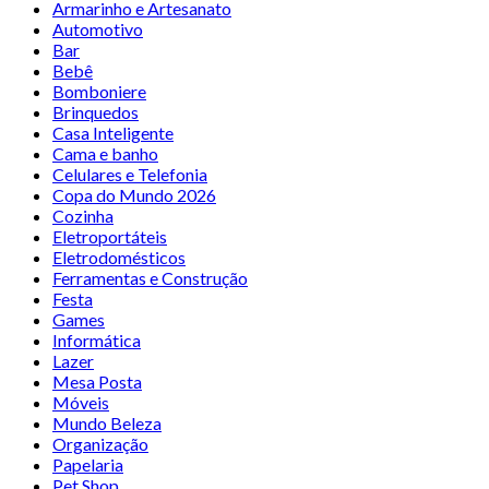
Armarinho e Artesanato
Automotivo
Bar
Bebê
Bomboniere
Brinquedos
Casa Inteligente
Cama e banho
Celulares e Telefonia
Copa do Mundo 2026
Cozinha
Eletroportáteis
Eletrodomésticos
Ferramentas e Construção
Festa
Games
Informática
Lazer
Mesa Posta
Móveis
Mundo Beleza
Organização
Papelaria
Pet Shop