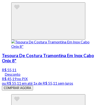
Tesoura De Costura Tramontina Em Inox Cabo
Onix 8"
R$ 55,11
Desconto
R$ 45,19
no PIX
ou
R$ 55,11
em até 1x de
R$ 55,11
sem juros
COMPRAR AGORA