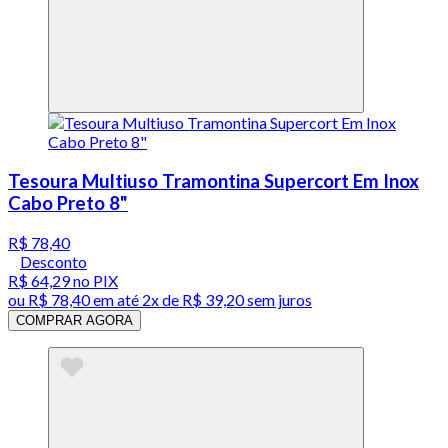
Tesoura Multiuso Tramontina Supercort Em Inox
Cabo Preto 8"
R$ 78,40
Desconto
R$ 64,29
no PIX
ou
R$ 78,40
em até
2x de R$ 39,20 sem juros
COMPRAR AGORA