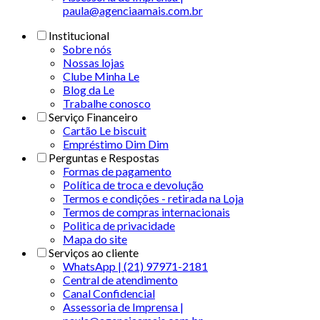
paula@agenciaamais.com.br
Institucional
Sobre nós
Nossas lojas
Clube Minha Le
Blog da Le
Trabalhe conosco
Serviço Financeiro
Cartão Le biscuit
Empréstimo Dim Dim
Perguntas e Respostas
Formas de pagamento
Política de troca e devolução
Termos e condições - retirada na Loja
Termos de compras internacionais
Politica de privacidade
Mapa do site
Serviços ao cliente
WhatsApp | (21) 97971-2181
Central de atendimento
Canal Confidencial
Assessoria de Imprensa |