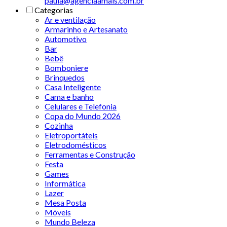
paula@agenciaamais.com.br
Categorias
Ar e ventilação
Armarinho e Artesanato
Automotivo
Bar
Bebê
Bomboniere
Brinquedos
Casa Inteligente
Cama e banho
Celulares e Telefonia
Copa do Mundo 2026
Cozinha
Eletroportáteis
Eletrodomésticos
Ferramentas e Construção
Festa
Games
Informática
Lazer
Mesa Posta
Móveis
Mundo Beleza