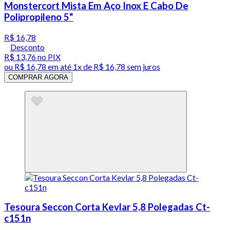
Monstercort Mista Em Aço Inox E Cabo De
Polipropileno 5"
R$ 16,78
Desconto
R$ 13,76
no PIX
ou
R$ 16,78
em até 1x de
R$ 16,78
sem juros
COMPRAR AGORA
Tesoura Seccon Corta Kevlar 5,8 Polegadas Ct-
c151n