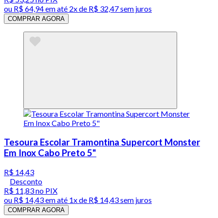
ou
R$ 64,94
em até
2x de R$ 32,47 sem juros
COMPRAR AGORA
Tesoura Escolar Tramontina Supercort Monster
Em Inox Cabo Preto 5"
R$ 14,43
Desconto
R$ 11,83
no PIX
ou
R$ 14,43
em até 1x de
R$ 14,43
sem juros
COMPRAR AGORA