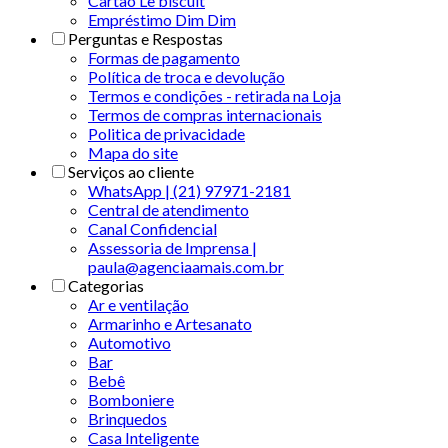
Cartão Le biscuit
Empréstimo Dim Dim
Perguntas e Respostas
Formas de pagamento
Política de troca e devolução
Termos e condições - retirada na Loja
Termos de compras internacionais
Politica de privacidade
Mapa do site
Serviços ao cliente
WhatsApp | (21) 97971-2181
Central de atendimento
Canal Confidencial
Assessoria de Imprensa |
paula@agenciaamais.com.br
Categorias
Ar e ventilação
Armarinho e Artesanato
Automotivo
Bar
Bebê
Bomboniere
Brinquedos
Casa Inteligente