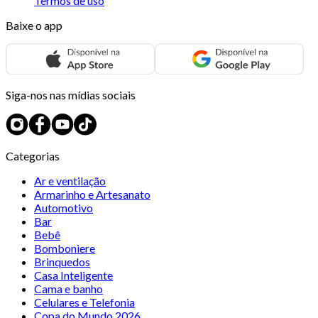
Termos de uso
Baixe o app
Siga-nos nas mídias sociais
Categorias
Ar e ventilação
Armarinho e Artesanato
Automotivo
Bar
Bebê
Bomboniere
Brinquedos
Casa Inteligente
Cama e banho
Celulares e Telefonia
Copa do Mundo 2026