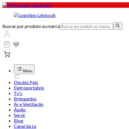
Buscar por produto ou marca
Menu
Dia dos Pais
Eletroportáteis
Tv's
Brinquedos
Ar e Ventilação
Áudio
Servir
Blog
Canal da Le