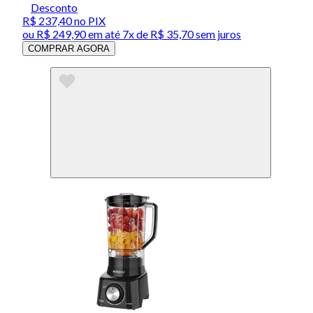
Desconto
R$ 237,40
no PIX
ou
R$ 249,90
em até
7x de R$ 35,70 sem juros
COMPRAR AGORA