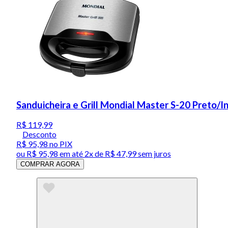
Sanduicheira e Grill Mondial Master S-20 Preto/
R$ 119,99
Desconto
R$ 95,98
no PIX
ou
R$ 95,98
em até
2x de R$ 47,99 sem juros
COMPRAR AGORA