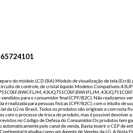
AJ65724101
reparo do módulo LCD (BA) Módulo de visualização de tela (Ecrã
rs) e circuito de controle, de cristal líquido Modelos Compatí
751C0SF.BWCFLJM, 43UQ751C0SF.BWHFLJM, 43UQ751C0SF.
vendidos para o consumidor final (CPF/B2C). Não realizamos ve
 realizada para pessoas físicas (CPF/B2C), com o intuito de uso 
ial da LG no Brasil. Todos os produtos são originais e com nota fi
os com o processo de troca do produto, mas é possível devolver 
previstos no Código de Defesa do Consumidor.Os produtos tem gara
ado automaticamente pelo canal de venda. Basta inserir o CEP de e
 Continental trabalha como um Agente de Vendas da LG. A Nota Fisc