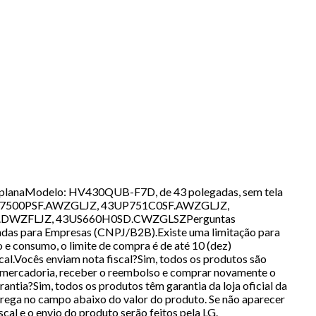
), planaModelo: HV430QUB-F7D, de 43 polegadas, sem tela
veis:43UP7500PSF.AWZGLJZ, 43UP751C0SF.AWZGLJZ,
DWZFLJZ, 43US660H0SD.CWZGLSZPerguntas
ndas para Empresas (CNPJ/B2B).Existe uma limitação para
e consumo, o limite de compra é de até 10 (dez)
scal.Vocês enviam nota fiscal?Sim, todos os produtos são
a mercadoria, receber o reembolso e comprar novamente o
ntia?Sim, todos os produtos têm garantia da loja oficial da
ntrega no campo abaixo do valor do produto. Se não aparecer
al e o envio do produto serão feitos pela LG.