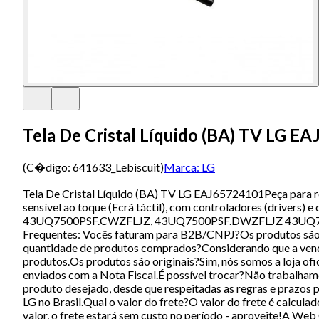
Tela De Cristal Líquido (BA) TV LG E
(C�digo:
641633_Lebiscuit
)
Marca:
LG
Tela De Cristal Líquido (BA) TV LG EAJ65724101Peça para 
sensível ao toque (Ecrã táctil), com controladores (drive
43UQ7500PSF.CWZFLJZ, 43UQ7500PSF.DWZFLJZ 43UQ
Frequentes: Vocês faturam para B2B/CNPJ?Os produtos são 
quantidade de produtos comprados?Considerando que a venda é
produtos.Os produtos são originais?Sim, nós somos a loja ofic
enviados com a Nota Fiscal.É possível trocar?Não trabalham
produto desejado, desde que respeitadas as regras e prazos 
LG no Brasil.Qual o valor do frete?O valor do frete é calcul
valor, o frete estará sem custo no período - aproveite!A Web