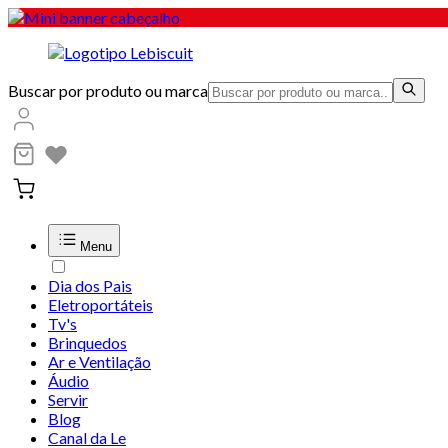
Buscar por produto ou marca
Menu
Dia dos Pais
Eletroportáteis
Tv's
Brinquedos
Ar e Ventilação
Áudio
Servir
Blog
Canal da Le