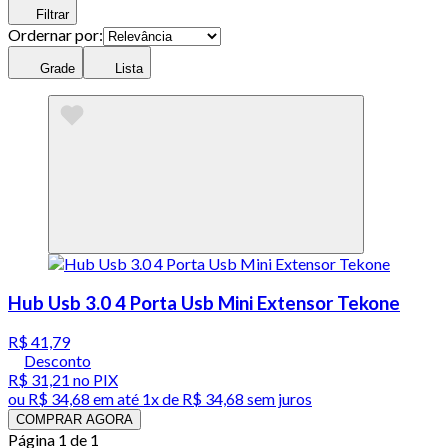
Filtrar
Ordernar por:
Grade
Lista
Hub Usb 3.0 4 Porta Usb Mini Extensor Tekone
R$ 41,79
Desconto
R$ 31,21
no PIX
ou
R$ 34,68
em até 1x de
R$ 34,68
sem juros
COMPRAR AGORA
Página 1 de 1