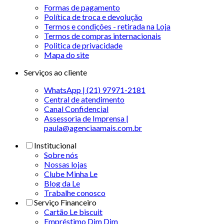
Formas de pagamento
Política de troca e devolução
Termos e condições - retirada na Loja
Termos de compras internacionais
Politica de privacidade
Mapa do site
Serviços ao cliente
WhatsApp | (21) 97971-2181
Central de atendimento
Canal Confidencial
Assessoria de Imprensa |
paula@agenciaamais.com.br
Institucional
Sobre nós
Nossas lojas
Clube Minha Le
Blog da Le
Trabalhe conosco
Serviço Financeiro
Cartão Le biscuit
Empréstimo Dim Dim