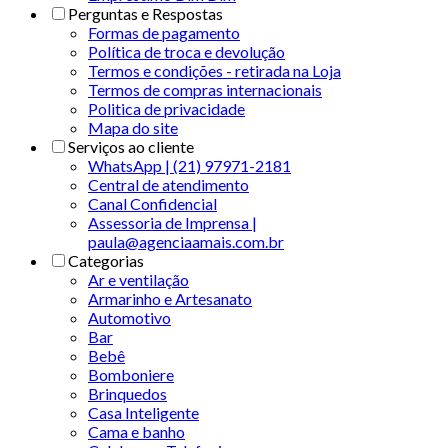
Perguntas e Respostas
Formas de pagamento
Política de troca e devolução
Termos e condições - retirada na Loja
Termos de compras internacionais
Politica de privacidade
Mapa do site
Serviços ao cliente
WhatsApp | (21) 97971-2181
Central de atendimento
Canal Confidencial
Assessoria de Imprensa |
paula@agenciaamais.com.br
Categorias
Ar e ventilação
Armarinho e Artesanato
Automotivo
Bar
Bebê
Bomboniere
Brinquedos
Casa Inteligente
Cama e banho