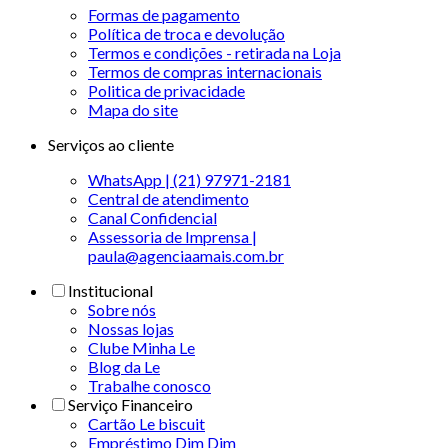
Formas de pagamento
Política de troca e devolução
Termos e condições - retirada na Loja
Termos de compras internacionais
Politica de privacidade
Mapa do site
Serviços ao cliente
WhatsApp | (21) 97971-2181
Central de atendimento
Canal Confidencial
Assessoria de Imprensa |
paula@agenciaamais.com.br
Institucional
Sobre nós
Nossas lojas
Clube Minha Le
Blog da Le
Trabalhe conosco
Serviço Financeiro
Cartão Le biscuit
Empréstimo Dim Dim