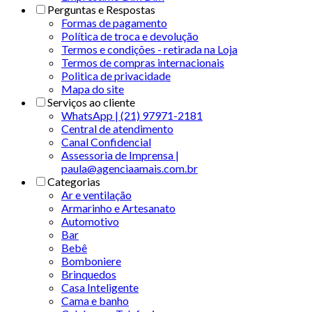
Perguntas e Respostas
Formas de pagamento
Política de troca e devolução
Termos e condições - retirada na Loja
Termos de compras internacionais
Politica de privacidade
Mapa do site
Serviços ao cliente
WhatsApp | (21) 97971-2181
Central de atendimento
Canal Confidencial
Assessoria de Imprensa |
paula@agenciaamais.com.br
Categorias
Ar e ventilação
Armarinho e Artesanato
Automotivo
Bar
Bebê
Bomboniere
Brinquedos
Casa Inteligente
Cama e banho