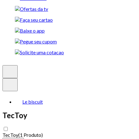
Le biscuit
TecToy
TecToy
(
1 Produto
)