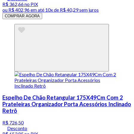
R$ 362,66
no PIX
ou
R$ 402,96
em até
10x de R$ 40,29 sem juros
COMPRAR AGORA
Espelho De Chão Retangular 175X49Cm Com 2
Prateleiras Organizador Porta Acessórios Inclinado
Retrô
R$ 726,50
Desconto
R$ 653,85
no PIX