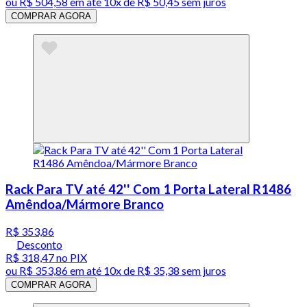
ou
R$ 504,58
em até
10x de R$ 50,45 sem juros
COMPRAR AGORA
Rack Para TV até 42'' Com 1 Porta Lateral R1486
Amêndoa/Mármore Branco
R$ 353,86
Desconto
R$ 318,47
no PIX
ou
R$ 353,86
em até
10x de R$ 35,38 sem juros
COMPRAR AGORA