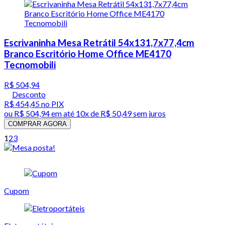
Escrivaninha Mesa Retrátil 54x131,7x77,4cm
Branco Escritório Home Office ME4170
Tecnomobili
R$ 504,94
Desconto
R$ 454,45
no PIX
ou
R$ 504,94
em até
10x de R$ 50,49 sem juros
COMPRAR AGORA
1
2
3
Cupom