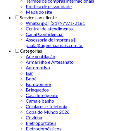
Termos de compras internacionais
Politica de privacidade
Mapa do site
Serviços ao cliente
WhatsApp | (21) 97971-2181
Central de atendimento
Canal Confidencial
Assessoria de Imprensa |
paula@agenciaamais.com.br
Categorias
Ar e ventilação
Armarinho e Artesanato
Automotivo
Bar
Bebê
Bomboniere
Brinquedos
Casa Inteligente
Cama e banho
Celulares e Telefonia
Copa do Mundo 2026
Cozinha
Eletroportáteis
Eletrodomésticos