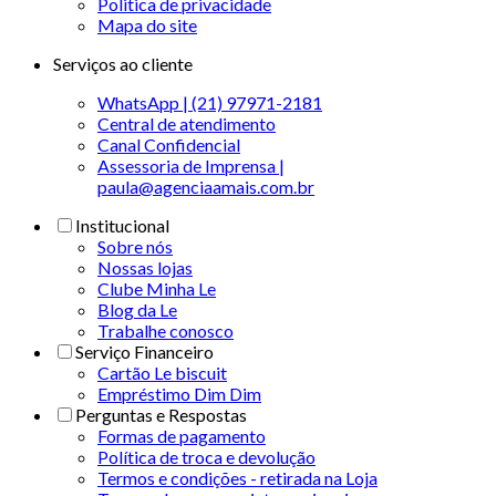
Politica de privacidade
Mapa do site
Serviços ao cliente
WhatsApp | (21) 97971-2181
Central de atendimento
Canal Confidencial
Assessoria de Imprensa |
paula@agenciaamais.com.br
Institucional
Sobre nós
Nossas lojas
Clube Minha Le
Blog da Le
Trabalhe conosco
Serviço Financeiro
Cartão Le biscuit
Empréstimo Dim Dim
Perguntas e Respostas
Formas de pagamento
Política de troca e devolução
Termos e condições - retirada na Loja