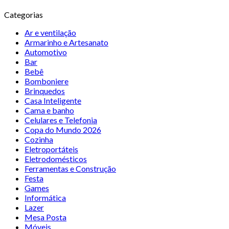
Categorias
Ar e ventilação
Armarinho e Artesanato
Automotivo
Bar
Bebê
Bomboniere
Brinquedos
Casa Inteligente
Cama e banho
Celulares e Telefonia
Copa do Mundo 2026
Cozinha
Eletroportáteis
Eletrodomésticos
Ferramentas e Construção
Festa
Games
Informática
Lazer
Mesa Posta
Móveis