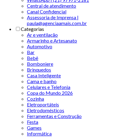
Central de atendimento
Canal Confidencial
Assessoria de Imprensa |
paula@agenciaamais.com.br
Categorias
Ar e ventilação
Armarinho e Artesanato
Automotivo
Bar
Bebê
Bomboniere
Brinquedos
Casa Inteligente
Cama e banho
Celulares e Telefonia
Copa do Mundo 2026
Cozinha
Eletroportáteis
Eletrodomésticos
Ferramentas e Construção
Festa
Games
Informática