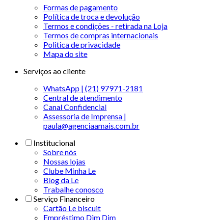
Formas de pagamento
Política de troca e devolução
Termos e condições - retirada na Loja
Termos de compras internacionais
Politica de privacidade
Mapa do site
Serviços ao cliente
WhatsApp | (21) 97971-2181
Central de atendimento
Canal Confidencial
Assessoria de Imprensa |
paula@agenciaamais.com.br
Institucional
Sobre nós
Nossas lojas
Clube Minha Le
Blog da Le
Trabalhe conosco
Serviço Financeiro
Cartão Le biscuit
Empréstimo Dim Dim