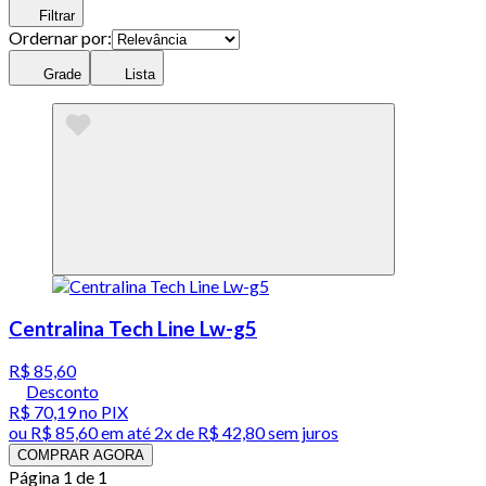
Filtrar
Ordernar por:
Grade
Lista
Centralina Tech Line Lw-g5
R$ 85,60
Desconto
R$ 70,19
no PIX
ou
R$ 85,60
em até
2x de R$ 42,80 sem juros
COMPRAR AGORA
Página 1 de 1