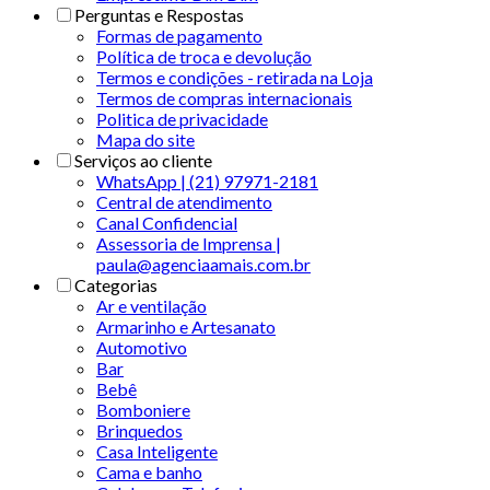
Perguntas e Respostas
Formas de pagamento
Política de troca e devolução
Termos e condições - retirada na Loja
Termos de compras internacionais
Politica de privacidade
Mapa do site
Serviços ao cliente
WhatsApp | (21) 97971-2181
Central de atendimento
Canal Confidencial
Assessoria de Imprensa |
paula@agenciaamais.com.br
Categorias
Ar e ventilação
Armarinho e Artesanato
Automotivo
Bar
Bebê
Bomboniere
Brinquedos
Casa Inteligente
Cama e banho