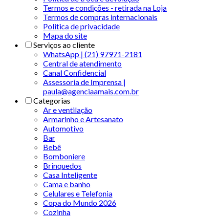
Termos e condições - retirada na Loja
Termos de compras internacionais
Politica de privacidade
Mapa do site
Serviços ao cliente
WhatsApp | (21) 97971-2181
Central de atendimento
Canal Confidencial
Assessoria de Imprensa |
paula@agenciaamais.com.br
Categorias
Ar e ventilação
Armarinho e Artesanato
Automotivo
Bar
Bebê
Bomboniere
Brinquedos
Casa Inteligente
Cama e banho
Celulares e Telefonia
Copa do Mundo 2026
Cozinha