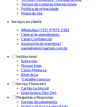
Termos de compras internacionais
Politica de privacidade
Mapa do site
Serviços ao cliente
WhatsApp | (21) 97971-2181
Central de atendimento
Canal Confidencial
Assessoria de Imprensa |
paula@agenciaamais.com.br
Institucional
Sobre nós
Nossas lojas
Clube Minha Le
Blog da Le
Trabalhe conosco
Serviço Financeiro
Cartão Le biscuit
Empréstimo Dim Dim
Perguntas e Respostas
Formas de pagamento
Política de troca e devolução