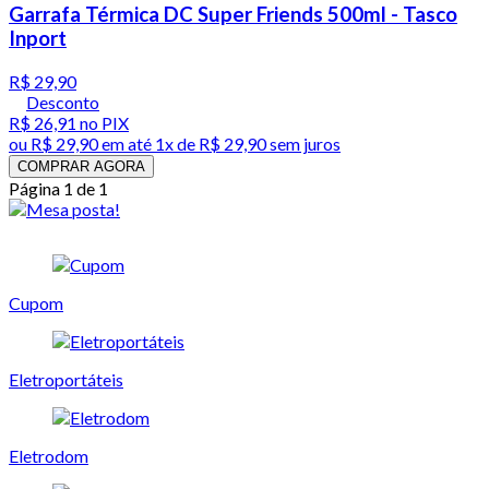
Garrafa Térmica DC Super Friends 500ml - Tasco
Inport
R$ 29,90
Desconto
R$ 26,91
no PIX
ou
R$ 29,90
em até 1x de
R$ 29,90
sem juros
COMPRAR AGORA
Página 1 de 1
Cupom
Eletroportáteis
Eletrodom