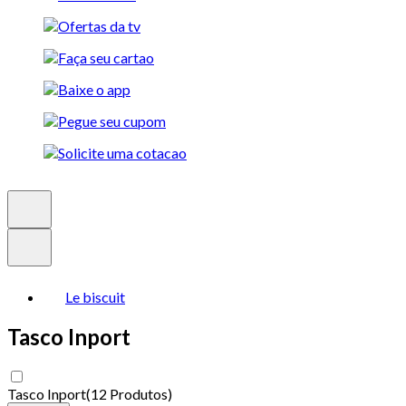
Le biscuit
Tasco Inport
Tasco Inport
(
12 Produtos
)