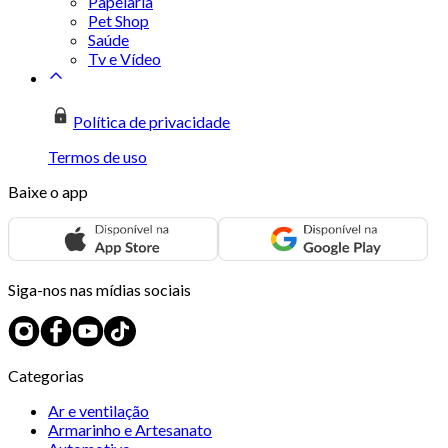
Papelaria
Pet Shop
Saúde
Tv e Vídeo
Política de privacidade
Termos de uso
Baixe o app
Siga-nos nas mídias sociais
Categorias
Ar e ventilação
Armarinho e Artesanato