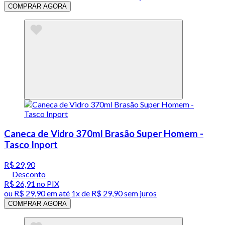
COMPRAR AGORA
Caneca de Vidro 370ml Brasão Super Homem -
Tasco Inport
R$ 29,90
Desconto
R$ 26,91
no PIX
ou
R$ 29,90
em até 1x de
R$ 29,90
sem juros
COMPRAR AGORA