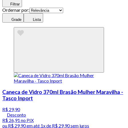
Filtrar
Ordernar por:
Grade
Lista
Caneca de Vidro 370ml Brasão Mulher Maravilha -
Tasco Inport
R$ 29,90
Desconto
R$ 26,91
no PIX
ou
R$ 29,90
em até 1x de
R$ 29,90
sem juros