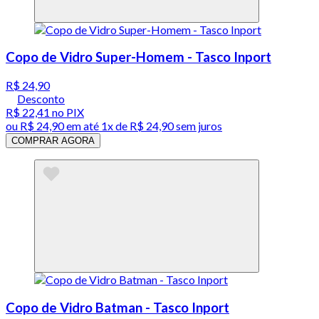
Copo de Vidro Super-Homem - Tasco Inport
R$ 24,90
Desconto
R$ 22,41
no PIX
ou
R$ 24,90
em até 1x de
R$ 24,90
sem juros
COMPRAR AGORA
Copo de Vidro Batman - Tasco Inport