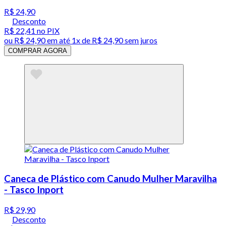
R$ 24,90
Desconto
R$ 22,41
no PIX
ou
R$ 24,90
em até 1x de
R$ 24,90
sem juros
COMPRAR AGORA
Caneca de Plástico com Canudo Mulher Maravilha
- Tasco Inport
R$ 29,90
Desconto