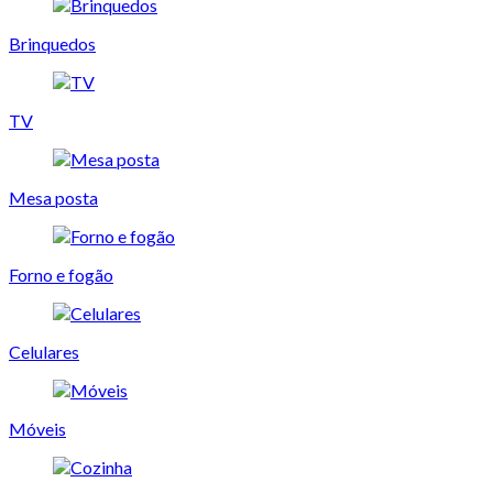
Brinquedos
TV
Mesa posta
Forno e fogão
Celulares
Móveis