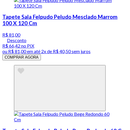
Tapete Sala Felpudo Peludo Mesclado Marrom
100 X 120 Cm
R$ 81,00
Desconto
R$ 66,42
no PIX
ou
R$ 81,00
em até
2x de R$ 40,50 sem juros
COMPRAR AGORA