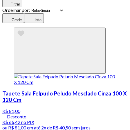
Filtrar
Ordernar por:
Grade
Lista
Tapete Sala Felpudo Peludo Mesclado Cinza 100 X
120 Cm
R$ 81,00
Desconto
R$ 66,42
no PIX
ou
R$ 81,00
em até
2x de R$ 40,50 sem juros