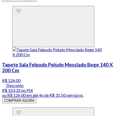
Tapete Sala Felpudo Peludo Mesclado Bege 140 X
200 Cm
R$ 126,00
Desconto
R$ 103,32
no PIX
ou
R$ 126,00
em até
4x de R$ 31,50 sem juros
COMPRAR AGORA