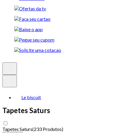
Le biscuit
Tapetes Saturs
Tapetes Saturs
(
233 Produtos
)