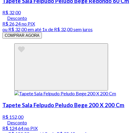
Tapete Sala Felpudo Peludo Bege Redondo 60 Cm
R$ 32,00
Desconto
R$ 26,24
no PIX
ou
R$ 32,00
em até 1x de
R$ 32,00
sem juros
COMPRAR AGORA
Tapete Sala Felpudo Peludo Bege 200 X 200 Cm
R$ 152,00
Desconto
R$ 124,64
no PIX