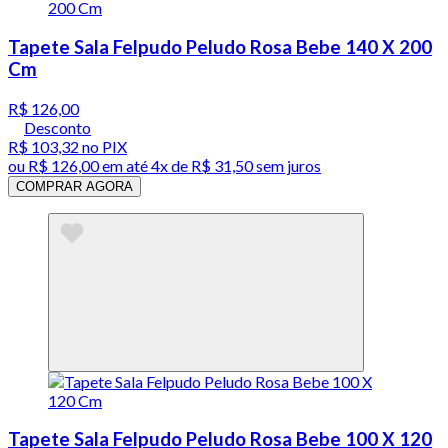
Tapete Sala Felpudo Peludo Rosa Bebe 140 X 200
Cm
R$ 126,00
Desconto
R$ 103,32
no PIX
ou
R$ 126,00
em até
4x de R$ 31,50 sem juros
COMPRAR AGORA
Tapete Sala Felpudo Peludo Rosa Bebe 100 X 120