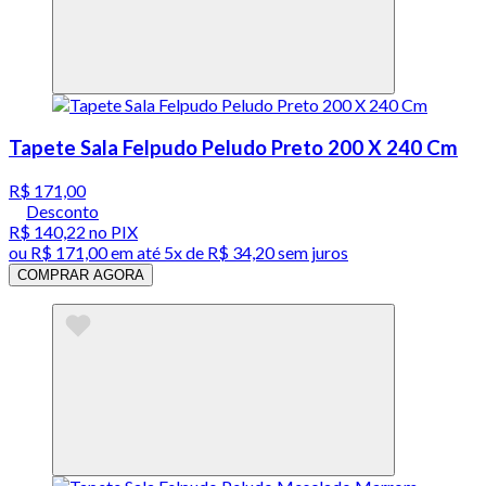
Tapete Sala Felpudo Peludo Preto 200 X 240 Cm
R$ 171,00
Desconto
R$ 140,22
no PIX
ou
R$ 171,00
em até
5x de R$ 34,20 sem juros
COMPRAR AGORA