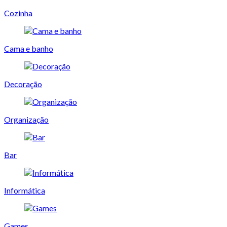
Cozinha
Cama e banho
Decoração
Organização
Bar
Informática
Games