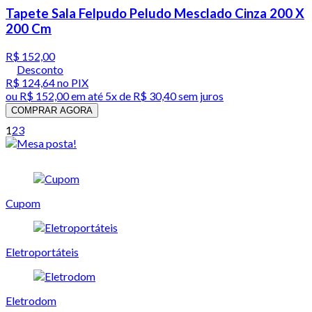
Tapete Sala Felpudo Peludo Mesclado Cinza 200 X
200 Cm
R$ 152,00
Desconto
R$ 124,64
no PIX
ou
R$ 152,00
em até
5x de R$ 30,40 sem juros
COMPRAR AGORA
1
2
3
Cupom
Eletroportáteis
Eletrodom