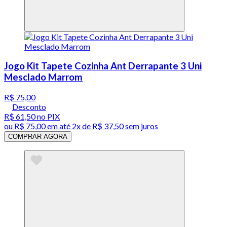
Jogo Kit Tapete Cozinha Ant Derrapante 3 Uni
Mesclado Marrom
R$ 75,00
Desconto
R$ 61,50
no PIX
ou
R$ 75,00
em até
2x de R$ 37,50 sem juros
COMPRAR AGORA