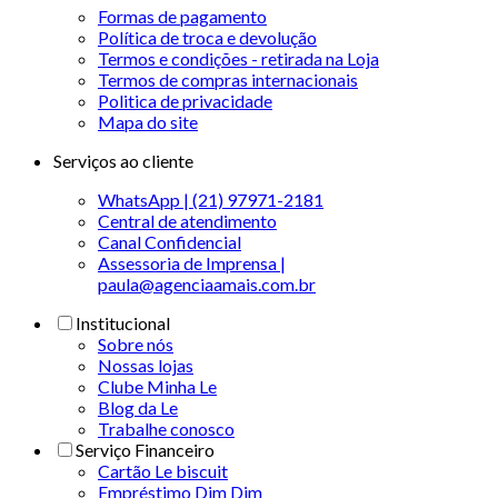
Formas de pagamento
Política de troca e devolução
Termos e condições - retirada na Loja
Termos de compras internacionais
Politica de privacidade
Mapa do site
Serviços ao cliente
WhatsApp | (21) 97971-2181
Central de atendimento
Canal Confidencial
Assessoria de Imprensa |
paula@agenciaamais.com.br
Institucional
Sobre nós
Nossas lojas
Clube Minha Le
Blog da Le
Trabalhe conosco
Serviço Financeiro
Cartão Le biscuit
Empréstimo Dim Dim