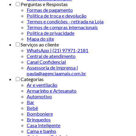
Perguntas e Respostas
Formas de pagamento
Política de troca e devolução
Termos e condições - retirada na Loja
Termos de compras internacionais
Politica de privacidade
Mapa do site
Serviços ao cliente
WhatsApp | (21) 97971-2181
Central de atendimento
Canal Confidencial
Assessoria de Imprensa |
paula@agenciaamais.com.br
Categorias
Ar e ventilação
Armarinho e Artesanato
Automotivo
Bar
Bebê
Bomboniere
Brinquedos
Casa Inteligente
Cama e banho