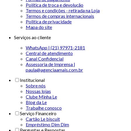
Política de troca e devolução
Termos e condições - retirada na Loja
Termos de compras internacionais
Politica de privacidade
Mapa do site
Serviços ao cliente
WhatsApp | (21) 97971-2181
Central de atendimento
Canal Confidencial
Assessoria de Imprensa |
paula@agenciaamais.com.br
Institucional
Sobre nós
Nossas lojas
Clube Minha Le
Blog da Le
Trabalhe conosco
Serviço Financeiro
Cartão Le biscuit
Empréstimo Dim Dim
Perguntas e Respostas