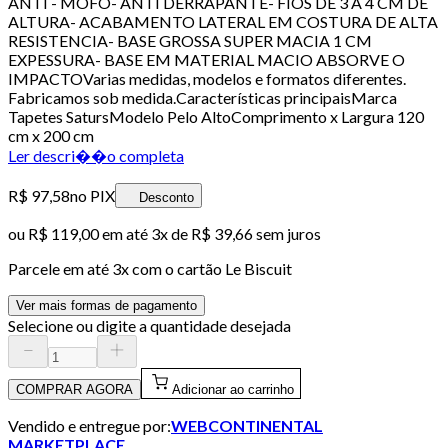
ANTI - MOFO- ANTI DERRAPANTE- FIOS DE 3 A 4 CM DE
ALTURA- ACABAMENTO LATERAL EM COSTURA DE ALTA
RESISTENCIA- BASE GROSSA SUPER MACIA 1 CM
EXPESSURA- BASE EM MATERIAL MACIO ABSORVE O
IMPACTOVarias medidas, modelos e formatos diferentes.
Fabricamos sob medida.Características principaisMarca
Tapetes SatursModelo Pelo AltoComprimento x Largura 120
cm x 200 cm
Ler descri��o completa
R$ 97,58
no PIX
Desconto
ou
R$ 119,00
em até
3x de R$ 39,66 sem juros
Parcele em até
3
x com o cartão
Le Biscuit
Ver mais formas de pagamento
Selecione ou digite a quantidade desejada
COMPRAR AGORA
Adicionar ao carrinho
Vendido e entregue por:
WEBCONTINENTAL
MARKETPLACE