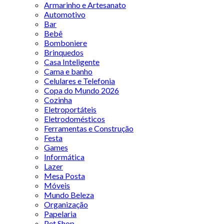
Armarinho e Artesanato
Automotivo
Bar
Bebê
Bomboniere
Brinquedos
Casa Inteligente
Cama e banho
Celulares e Telefonia
Copa do Mundo 2026
Cozinha
Eletroportáteis
Eletrodomésticos
Ferramentas e Construção
Festa
Games
Informática
Lazer
Mesa Posta
Móveis
Mundo Beleza
Organização
Papelaria
Pet Shop