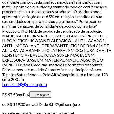
qualidade comprovada confeccionados e fabricados com
matéria prima de qualidade garantindo celo de certificação e
procedencia em todos os seus produtos.* O produto pode
apresentar variação de até 5% em relação a medida de sua
extremidades ora para mais ou para menos* Pode ocorrer
minimas variações de tonalidade de acordo com o lote*
Produto ORIGINAL de qualidade certificado de produção
NACIONALINFORMAÇÕES IMPORTANTES- PRODUTO
HIPOALERGENICO (ANTI ALÉRGICO)- ANTI - ÁCAROS-
ANTI - MOFO- ANTI DERRAPANTE- FIOS DE 3 A 4 CM DE
ALTURA- ACABAMENTO LATERAL EM COSTURA DE ALTA
RESISTENCIA- BASE GROSSA SUPER MACIA 1 CM
EXPESSURA- BASE EM MATERIAL MACIO ABSORVE O
IMPACTOVarias medidas, modelos e formatos diferentes.
Fabricamos sob medida.Características principaisMarca
Tapetes SatursModelo Pelo AltoComprimento x Largura 120
cm x 200 cm
Ler descri��o completa
R$ 97,58
no PIX
Desconto
ou
R$ 119,00
em até
3x de R$ 39,66 sem juros
Parcele em até
3
x com o cartão
Le Biscuit