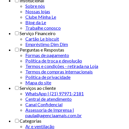
Institucional
Sobre nós
Nossas lojas
Clube Minha Le
Blog da Le
Trabalhe conosco
Serviço Financeiro
Cartão Le biscuit
Empréstimo Dim Dim
Perguntas e Respostas
Formas de pagamento
Política de troca e devolução
Termos e condições - retirada na Loja
Termos de compras internacionais
Politica de privacidade
Mapa do site
Serviços ao cliente
WhatsApp | (21) 97971-2181
Central de atendimento
Canal Confidencial
Assessoria de Imprensa |
paula@agenciaamais.com.br
Categorias
Ar e ventilação