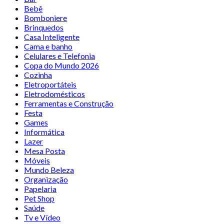
Bebê
Bomboniere
Brinquedos
Casa Inteligente
Cama e banho
Celulares e Telefonia
Copa do Mundo 2026
Cozinha
Eletroportáteis
Eletrodomésticos
Ferramentas e Construção
Festa
Games
Informática
Lazer
Mesa Posta
Móveis
Mundo Beleza
Organização
Papelaria
Pet Shop
Saúde
Tv e Vídeo