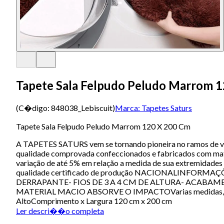
Tapete Sala Felpudo Peludo Marrom 
(C�digo:
848038_Lebiscuit
)
Marca:
Tapetes Saturs
Tapete Sala Felpudo Peludo Marrom 120 X 200 Cm
A TAPETES SATURS vem se tornando pioneira no ramos de ve
qualidade comprovada confeccionados e fabricados com matér
variação de até 5% em relação a medida de sua extremidades
qualidade certificado de produção NACIONALINFOR
DERRAPANTE- FIOS DE 3 A 4 CM DE ALTURA- ACABAM
MATERIAL MACIO ABSORVE O IMPACTOVarias medidas, modelo
AltoComprimento x Largura 120 cm x 200 cm
Ler descri��o completa