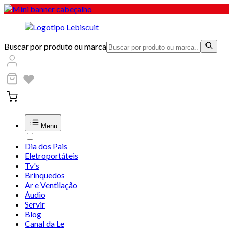
Buscar por produto ou marca
Menu
Dia dos Pais
Eletroportáteis
Tv's
Brinquedos
Ar e Ventilação
Áudio
Servir
Blog
Canal da Le