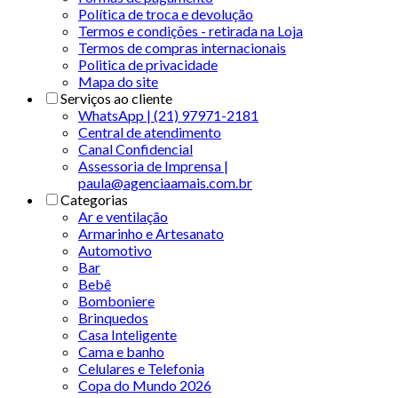
Política de troca e devolução
Termos e condições - retirada na Loja
Termos de compras internacionais
Politica de privacidade
Mapa do site
Serviços ao cliente
WhatsApp | (21) 97971-2181
Central de atendimento
Canal Confidencial
Assessoria de Imprensa |
paula@agenciaamais.com.br
Categorias
Ar e ventilação
Armarinho e Artesanato
Automotivo
Bar
Bebê
Bomboniere
Brinquedos
Casa Inteligente
Cama e banho
Celulares e Telefonia
Copa do Mundo 2026