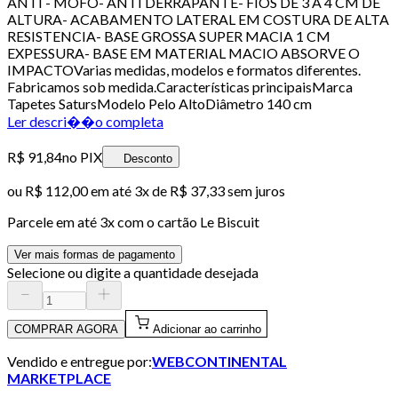
ANTI - MOFO- ANTI DERRAPANTE- FIOS DE 3 A 4 CM DE
ALTURA- ACABAMENTO LATERAL EM COSTURA DE ALTA
RESISTENCIA- BASE GROSSA SUPER MACIA 1 CM
EXPESSURA- BASE EM MATERIAL MACIO ABSORVE O
IMPACTOVarias medidas, modelos e formatos diferentes.
Fabricamos sob medida.Características principaisMarca
Tapetes SatursModelo Pelo AltoDiâmetro 140 cm
Ler descri��o completa
R$ 91,84
no PIX
Desconto
ou
R$ 112,00
em até
3x de R$ 37,33 sem juros
Parcele em até
3
x com o cartão
Le Biscuit
Ver mais formas de pagamento
Selecione ou digite a quantidade desejada
COMPRAR AGORA
Adicionar ao carrinho
Vendido e entregue por:
WEBCONTINENTAL
MARKETPLACE