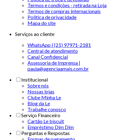
Termos e condições - retirada na Loja
Termos de compras internacionais
Politica de privacidade
Mapa do site
Serviços ao cliente
WhatsApp | (21) 97971-2181
Central de atendimento
Canal Confidencial
Assessoria de Imprensa |
paula@agenciaamais.com.br
Institucional
Sobre nós
Nossas lojas
Clube Minha Le
Blog da Le
Trabalhe conosco
Serviço Financeiro
Cartão Le biscuit
Empréstimo Dim Dim
Perguntas e Respostas
Formas de pagamento