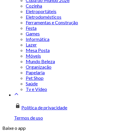
Copa do Mundo 2026
Cozinha
Eletroportáteis
Eletrodomésticos
Ferramentas e Construção
Festa
Games
Informática
Lazer
Mesa Posta
Móveis
Mundo Beleza
Organização
Papelaria
Pet Shop
Saúde
Tv e Vídeo
Política de privacidade
Termos de uso
Baixe o app