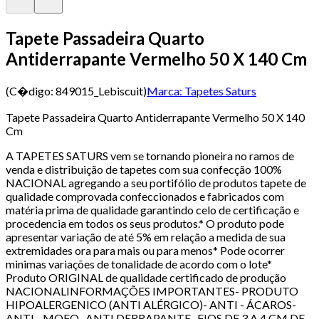
Tapete Passadeira Quarto
Antiderrapante Vermelho 50 X 140 Cm
(C�digo:
849015_Lebiscuit
)
Marca:
Tapetes Saturs
Tapete Passadeira Quarto Antiderrapante Vermelho 50 X 140
Cm
A TAPETES SATURS vem se tornando pioneira no ramos de
venda e distribuição de tapetes com sua confecção 100%
NACIONAL agregando a seu portifólio de produtos tapete de
qualidade comprovada confeccionados e fabricados com
matéria prima de qualidade garantindo celo de certificação e
procedencia em todos os seus produtos.* O produto pode
apresentar variação de até 5% em relação a medida de sua
extremidades ora para mais ou para menos* Pode ocorrer
minimas variações de tonalidade de acordo com o lote*
Produto ORIGINAL de qualidade certificado de produção
NACIONALINFORMAÇÕES IMPORTANTES- PRODUTO
HIPOALERGENICO (ANTI ALÉRGICO)- ANTI - ÁCAROS-
ANTI - MOFO- ANTI DERRAPANTE- FIOS DE 3 A 4 CM DE