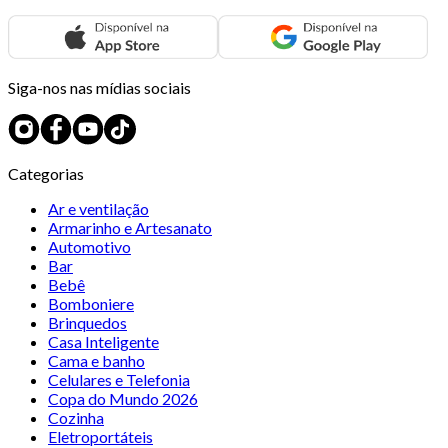
Siga-nos nas mídias sociais
Categorias
Ar e ventilação
Armarinho e Artesanato
Automotivo
Bar
Bebê
Bomboniere
Brinquedos
Casa Inteligente
Cama e banho
Celulares e Telefonia
Copa do Mundo 2026
Cozinha
Eletroportáteis