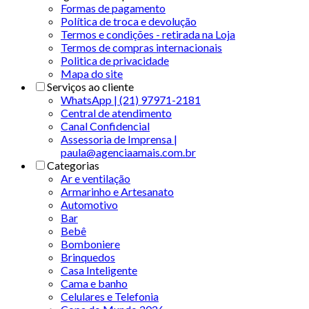
Formas de pagamento
Política de troca e devolução
Termos e condições - retirada na Loja
Termos de compras internacionais
Politica de privacidade
Mapa do site
Serviços ao cliente
WhatsApp | (21) 97971-2181
Central de atendimento
Canal Confidencial
Assessoria de Imprensa |
paula@agenciaamais.com.br
Categorias
Ar e ventilação
Armarinho e Artesanato
Automotivo
Bar
Bebê
Bomboniere
Brinquedos
Casa Inteligente
Cama e banho
Celulares e Telefonia