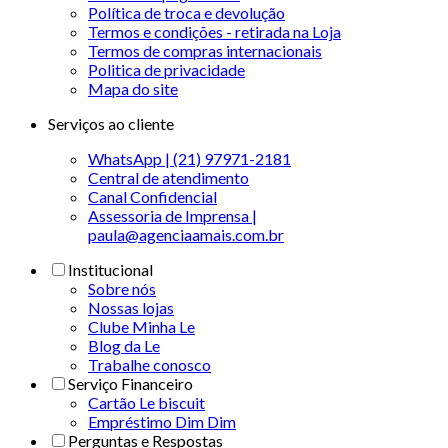
Política de troca e devolução
Termos e condições - retirada na Loja
Termos de compras internacionais
Politica de privacidade
Mapa do site
Serviços ao cliente
WhatsApp | (21) 97971-2181
Central de atendimento
Canal Confidencial
Assessoria de Imprensa |
paula@agenciaamais.com.br
Institucional
Sobre nós
Nossas lojas
Clube Minha Le
Blog da Le
Trabalhe conosco
Serviço Financeiro
Cartão Le biscuit
Empréstimo Dim Dim
Perguntas e Respostas