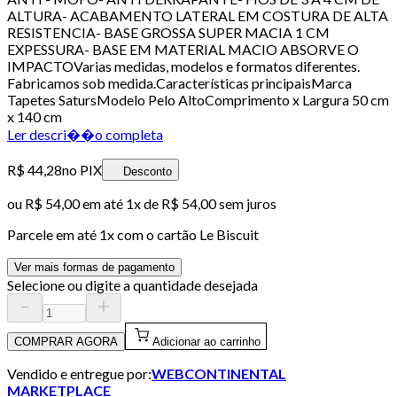
ALTURA- ACABAMENTO LATERAL EM COSTURA DE ALTA
RESISTENCIA- BASE GROSSA SUPER MACIA 1 CM
EXPESSURA- BASE EM MATERIAL MACIO ABSORVE O
IMPACTOVarias medidas, modelos e formatos diferentes.
Fabricamos sob medida.Características principaisMarca
Tapetes SatursModelo Pelo AltoComprimento x Largura 50 cm
x 140 cm
Ler descri��o completa
R$ 44,28
no PIX
Desconto
ou
R$ 54,00
em até 1x de
R$ 54,00
sem juros
Parcele em até
1
x com o cartão
Le Biscuit
Ver mais formas de pagamento
Selecione ou digite a quantidade desejada
COMPRAR AGORA
Adicionar ao carrinho
Vendido e entregue por:
WEBCONTINENTAL
MARKETPLACE