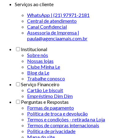
Serviços ao cliente
WhatsApp | (21) 97971-2181
Central de atendimento
Canal Confidencial
Assessoria de Imprensa |
paula@agenciaamais.com.br
Institucional
Sobre nós
Nossas lojas
Clube Minha Le
Blog da Le
Trabalhe conosco
Serviço Financeiro
Cartão Le biscuit
Empréstimo Dim Dim
Perguntas e Respostas
Formas de pagamento
Política de troca e devolução
Termos e condições - retirada na Loja
Termos de compras internacionais
Politica de privacidade
Mapa do site