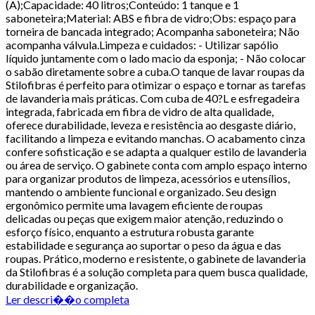
(A);Capacidade: 40 litros;Conteúdo: 1 tanque e 1
saboneteira;Material: ABS e fibra de vidro;Obs: espaço para
torneira de bancada integrado; Acompanha saboneteira; Não
acompanha válvula.Limpeza e cuidados: - Utilizar sapólio
líquido juntamente com o lado macio da esponja; - Não colocar
o sabão diretamente sobre a cuba.O tanque de lavar roupas da
Stilofibras é perfeito para otimizar o espaço e tornar as tarefas
de lavanderia mais práticas. Com cuba de 40?L e esfregadeira
integrada, fabricada em fibra de vidro de alta qualidade,
oferece durabilidade, leveza e resistência ao desgaste diário,
facilitando a limpeza e evitando manchas. O acabamento cinza
confere sofisticação e se adapta a qualquer estilo de lavanderia
ou área de serviço. O gabinete conta com amplo espaço interno
para organizar produtos de limpeza, acessórios e utensílios,
mantendo o ambiente funcional e organizado. Seu design
ergonômico permite uma lavagem eficiente de roupas
delicadas ou peças que exigem maior atenção, reduzindo o
esforço físico, enquanto a estrutura robusta garante
estabilidade e segurança ao suportar o peso da água e das
roupas. Prático, moderno e resistente, o gabinete de lavanderia
da Stilofibras é a solução completa para quem busca qualidade,
durabilidade e organização.
Ler descri��o completa