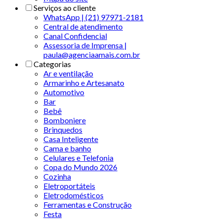
Serviços ao cliente
WhatsApp | (21) 97971-2181
Central de atendimento
Canal Confidencial
Assessoria de Imprensa |
paula@agenciaamais.com.br
Categorias
Ar e ventilação
Armarinho e Artesanato
Automotivo
Bar
Bebê
Bomboniere
Brinquedos
Casa Inteligente
Cama e banho
Celulares e Telefonia
Copa do Mundo 2026
Cozinha
Eletroportáteis
Eletrodomésticos
Ferramentas e Construção
Festa