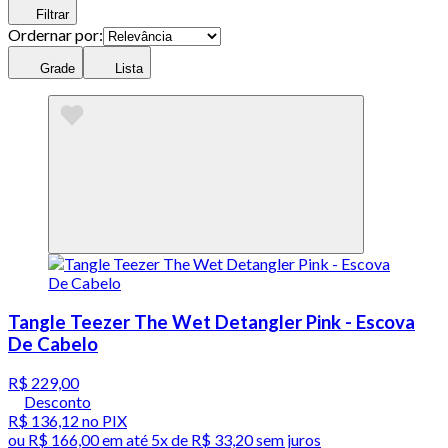
Filtrar
Ordernar por:
Grade
Lista
Tangle Teezer The Wet Detangler Pink - Escova
De Cabelo
R$ 229,00
Desconto
R$ 136,12
no PIX
ou
R$ 166,00
em até
5x de R$ 33,20 sem juros