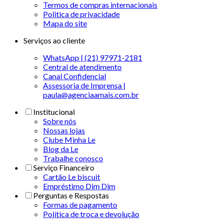
Termos de compras internacionais
Politica de privacidade
Mapa do site
Serviços ao cliente
WhatsApp | (21) 97971-2181
Central de atendimento
Canal Confidencial
Assessoria de Imprensa |
paula@agenciaamais.com.br
Institucional
Sobre nós
Nossas lojas
Clube Minha Le
Blog da Le
Trabalhe conosco
Serviço Financeiro
Cartão Le biscuit
Empréstimo Dim Dim
Perguntas e Respostas
Formas de pagamento
Política de troca e devolução