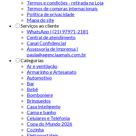
Termos e condições - retirada na Loja
Termos de compras internacionais
Politica de privacidade
Mapa do site
Serviços ao cliente
WhatsApp | (21) 97971-2181
Central de atendimento
Canal Confidencial
Assessoria de Imprensa |
paula@agenciaamais.com.br
Categorias
Ar e ventilação
Armarinho e Artesanato
Automotivo
Bar
Bebê
Bomboniere
Brinquedos
Casa Inteligente
Cama e banho
Celulares e Telefonia
Copa do Mundo 2026
Cozinha
Eletroportáteis