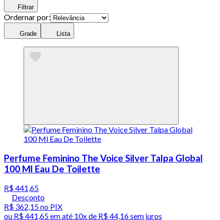
Filtrar
Ordernar por:
Grade
Lista
Perfume Feminino The Voice Silver Talpa Global
100 Ml Eau De Toilette
R$ 441,65
Desconto
R$ 362,15
no PIX
ou
R$ 441,65
em até
10x de R$ 44,16 sem juros