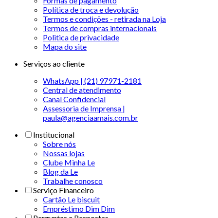
Formas de pagamento
Política de troca e devolução
Termos e condições - retirada na Loja
Termos de compras internacionais
Politica de privacidade
Mapa do site
Serviços ao cliente
WhatsApp | (21) 97971-2181
Central de atendimento
Canal Confidencial
Assessoria de Imprensa |
paula@agenciaamais.com.br
Institucional
Sobre nós
Nossas lojas
Clube Minha Le
Blog da Le
Trabalhe conosco
Serviço Financeiro
Cartão Le biscuit
Empréstimo Dim Dim
Perguntas e Respostas