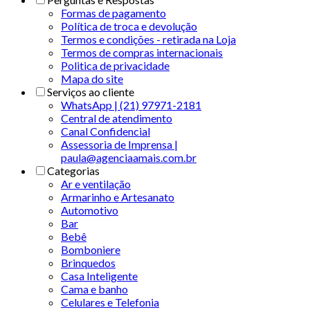
Formas de pagamento
Política de troca e devolução
Termos e condições - retirada na Loja
Termos de compras internacionais
Politica de privacidade
Mapa do site
Serviços ao cliente
WhatsApp | (21) 97971-2181
Central de atendimento
Canal Confidencial
Assessoria de Imprensa |
paula@agenciaamais.com.br
Categorias
Ar e ventilação
Armarinho e Artesanato
Automotivo
Bar
Bebê
Bomboniere
Brinquedos
Casa Inteligente
Cama e banho
Celulares e Telefonia