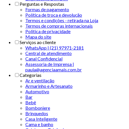
Perguntas e Respostas
Formas de pagamento
Política de troca e devolução
Termos e condições - retirada na Loja
Termos de compras internacionais
Politica de privacidade
Mapa do site
Serviços ao cliente
WhatsApp | (21) 97971-2181
Central de atendimento
Canal Confidencial
Assessoria de Imprensa |
paula@agenciaamais.com.br
Categorias
Ar e ventilação
Armarinho e Artesanato
Automotivo
Bar
Bebê
Bomboniere
Brinquedos
Casa Inteligente
Cama e banho