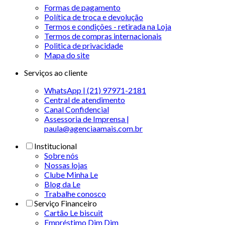
Formas de pagamento
Política de troca e devolução
Termos e condições - retirada na Loja
Termos de compras internacionais
Politica de privacidade
Mapa do site
Serviços ao cliente
WhatsApp | (21) 97971-2181
Central de atendimento
Canal Confidencial
Assessoria de Imprensa |
paula@agenciaamais.com.br
Institucional
Sobre nós
Nossas lojas
Clube Minha Le
Blog da Le
Trabalhe conosco
Serviço Financeiro
Cartão Le biscuit
Empréstimo Dim Dim