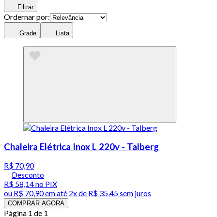
Filtrar
Ordernar por:
Grade
Lista
Chaleira Elétrica Inox L 220v - Talberg
R$ 70,90
Desconto
R$ 58,14
no PIX
ou
R$ 70,90
em até
2x de R$ 35,45 sem juros
COMPRAR AGORA
Página 1 de 1