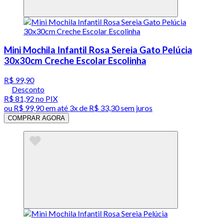
Mini Mochila Infantil Rosa Sereia Gato Pelúcia
30x30cm Creche Escolar Escolinha
R$ 99,90
Desconto
R$ 81,92
no PIX
ou
R$ 99,90
em até
3x de R$ 33,30 sem juros
COMPRAR AGORA