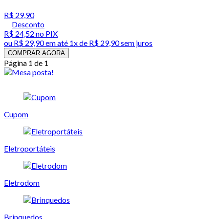
R$ 29,90
Desconto
R$ 24,52
no PIX
ou
R$ 29,90
em até 1x de
R$ 29,90
sem juros
COMPRAR AGORA
Página 1 de 1
Cupom
Eletroportáteis
Eletrodom
Brinquedos