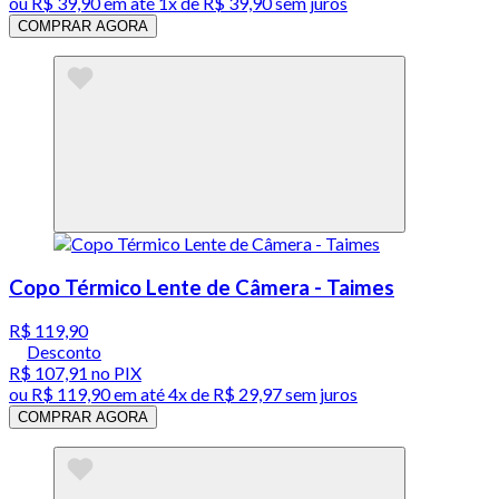
ou
R$ 39,90
em até 1x de
R$ 39,90
sem juros
COMPRAR AGORA
Copo Térmico Lente de Câmera - Taimes
R$ 119,90
Desconto
R$ 107,91
no PIX
ou
R$ 119,90
em até
4x de R$ 29,97 sem juros
COMPRAR AGORA