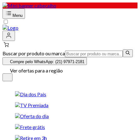
Menu
Buscar por produto ou marca
Compre pelo WhatsApp: (21) 97971-2181
Ver ofertas para a região