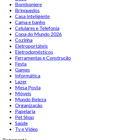
Bomboniere
Brinquedos
Casa Inteligente
Cama e banho
Celulares e Telefonia
Copa do Mundo 2026
Cozinha
Eletroportáteis
Eletrodomésticos
Ferramentas e Construção
Festa
Games
Informática
Lazer
Mesa Posta
Móveis
Mundo Beleza
Organização
Papelaria
Pet Shop
Saúde
Tv e Vídeo
Pagamento