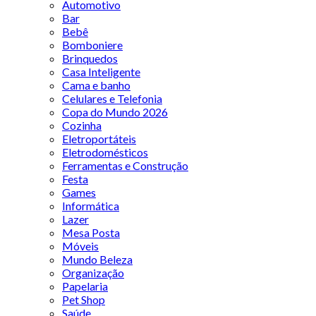
Automotivo
Bar
Bebê
Bomboniere
Brinquedos
Casa Inteligente
Cama e banho
Celulares e Telefonia
Copa do Mundo 2026
Cozinha
Eletroportáteis
Eletrodomésticos
Ferramentas e Construção
Festa
Games
Informática
Lazer
Mesa Posta
Móveis
Mundo Beleza
Organização
Papelaria
Pet Shop
Saúde