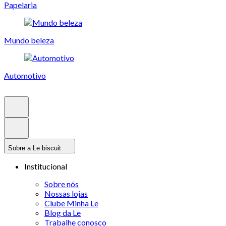
Papelaria
Mundo beleza
Automotivo
Sobre a Le biscuit
Institucional
Sobre nós
Nossas lojas
Clube Minha Le
Blog da Le
Trabalhe conosco