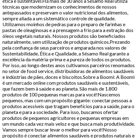
ética e sustentável.Há mais de 30 anos a Sésamo Real utiliza
técnicas que modernizam os conhecimentos de nossos
antepassados e preservam o valor nutricional dos alimentos,
sempre aliada a um sistemático controle de qualidade.
Utilizamos moinhos de pedras para o preparo de farinhas e
pastas de oleaginosas e a prensagem a frio para a extração dos
óleos vegetais naturais. Nossos produtos são beneficiados
naturalmente, sem utilização de produtos químicos.Prezando
pela confiança de seus parceiros e amparada nos valores de
Sustentabilidade, Ética e Qualidade, a Sésamo Real garante a
excelência da matéria-prima e a pureza de todos os produtos.
Por isso, ao longo destes anos cultivamos parceiros renomados
no setor de food service, distribuidoras de alimentos saudáveis
e indústrias de pães, doces e biscoitos.Sobre a Boomi: A Boomi
é um mercado online com produtos saudáveis e sustentáveis,
que fazem bem à saúde e ao planeta. São mais de 1.800
produtos de 100 pequenas marcas para você!Nascemos
pequenos, mas com um propósito gigante: conectar pessoas a
produtos acessíveis que tragam benefícios para a saúde, para o
planeta e para a sociedade. Para isso, buscamos ofertar
produtos de pequenos agricultores e pequenas empresas em
um mundo cada vez mais veloz e que busca mais produtividade.
Vamos sempre buscar levar o melhor para você!Nosso
propósito é conectar alimentos saudáveis e produtos naturais e