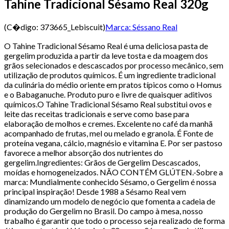
Tahine Tradicional Sésamo Real 320g
(C�digo:
373665_Lebiscuit
)
Marca:
Séssano Real
O Tahine Tradicional Sésamo Real é uma deliciosa pasta de
gergelim produzida a partir da leve tosta e da moagem dos
grãos selecionados e descascados por processo mecânico, sem
utilização de produtos químicos. É um ingrediente tradicional
da culinária do médio oriente em pratos típicos como o Homus
e o Babaganuche. Produto puro e livre de quaisquer aditivos
químicos.O Tahine Tradicional Sésamo Real substitui ovos e
leite das receitas tradicionais e serve como base para
elaboração de molhos e cremes. Excelente no café da manhã
acompanhado de frutas, mel ou melado e granola. É Fonte de
proteína vegana, cálcio, magnésio e vitamina E. Por ser pastoso
favorece a melhor absorção dos nutrientes do
gergelim.Ingredientes: Grãos de Gergelim Descascados,
moídas e homogeneizados. NÃO CONTÉM GLÚTEN.-Sobre a
marca: Mundialmente conhecido Sésamo, o Gergelim é nossa
principal inspiração! Desde 1988 a Sésamo Real vem
dinamizando um modelo de negócio que fomenta a cadeia de
produção do Gergelim no Brasil. Do campo à mesa, nosso
trabalho é garantir que todo o processo seja realizado de forma