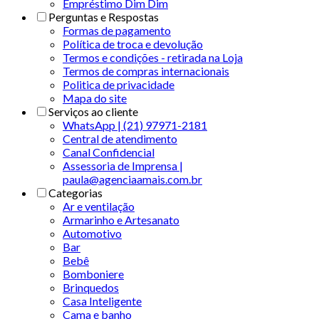
Empréstimo Dim Dim
Perguntas e Respostas
Formas de pagamento
Política de troca e devolução
Termos e condições - retirada na Loja
Termos de compras internacionais
Politica de privacidade
Mapa do site
Serviços ao cliente
WhatsApp | (21) 97971-2181
Central de atendimento
Canal Confidencial
Assessoria de Imprensa |
paula@agenciaamais.com.br
Categorias
Ar e ventilação
Armarinho e Artesanato
Automotivo
Bar
Bebê
Bomboniere
Brinquedos
Casa Inteligente
Cama e banho