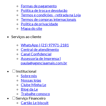
Formas de pagamento
Política de troca e devolução
Termos e condições - retirada na Loja
Termos de compras internacionais
Politica de privacidade
Mapa do site
Serviços ao cliente
WhatsApp | (21) 97971-2181
Central de atendimento
Canal Confidencial
Assessoria de Imprensa |
paula@agenciaamais.com.br
Institucional
Sobre nós
Nossas lojas
Clube Minha Le
Blog da Le
Trabalhe conosco
Serviço Financeiro
Cartão Le biscuit