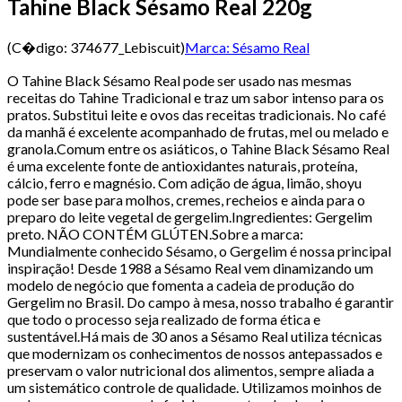
Tahine Black Sésamo Real 220g
(C�digo:
374677_Lebiscuit
)
Marca:
Sésamo Real
O Tahine Black Sésamo Real pode ser usado nas mesmas
receitas do Tahine Tradicional e traz um sabor intenso para os
pratos. Substitui leite e ovos das receitas tradicionais. No café
da manhã é excelente acompanhado de frutas, mel ou melado e
granola.Comum entre os asiáticos, o Tahine Black Sésamo Real
é uma excelente fonte de antioxidantes naturais, proteína,
cálcio, ferro e magnésio. Com adição de água, limão, shoyu
pode ser base para molhos, cremes, recheios e ainda para o
preparo do leite vegetal de gergelim.Ingredientes: Gergelim
preto. NÃO CONTÉM GLÚTEN.Sobre a marca:
Mundialmente conhecido Sésamo, o Gergelim é nossa principal
inspiração! Desde 1988 a Sésamo Real vem dinamizando um
modelo de negócio que fomenta a cadeia de produção do
Gergelim no Brasil. Do campo à mesa, nosso trabalho é garantir
que todo o processo seja realizado de forma ética e
sustentável.Há mais de 30 anos a Sésamo Real utiliza técnicas
que modernizam os conhecimentos de nossos antepassados e
preservam o valor nutricional dos alimentos, sempre aliada a
um sistemático controle de qualidade. Utilizamos moinhos de