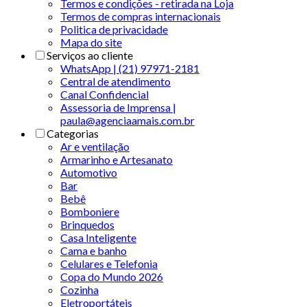
Termos e condições - retirada na Loja
Termos de compras internacionais
Politica de privacidade
Mapa do site
Serviços ao cliente
WhatsApp | (21) 97971-2181
Central de atendimento
Canal Confidencial
Assessoria de Imprensa |
paula@agenciaamais.com.br
Categorias
Ar e ventilação
Armarinho e Artesanato
Automotivo
Bar
Bebê
Bomboniere
Brinquedos
Casa Inteligente
Cama e banho
Celulares e Telefonia
Copa do Mundo 2026
Cozinha
Eletroportáteis