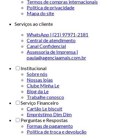
Termos de compras internacionais
Politica de privacidade
Mapa do site
Serviços ao cliente
WhatsApp | (21) 97971-2181
Central de atendimento
Canal Confidencial
Assessoria de Imprensa |
paula@agenciaamais.com.br
Institucional
Sobre nós
Nossas lojas
Clube Minha Le
Blog da Le
Trabalhe conosco
Serviço Financeiro
Cartão Le biscuit
Empréstimo Dim Dim
Perguntas e Respostas
Formas de pagamento
Política de troca e devolução