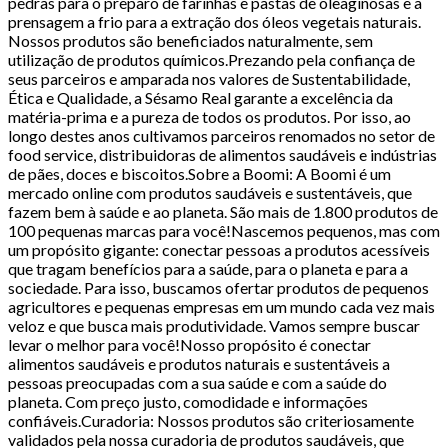
pedras para o preparo de farinhas e pastas de oleaginosas e a
prensagem a frio para a extração dos óleos vegetais naturais.
Nossos produtos são beneficiados naturalmente, sem
utilização de produtos químicos.Prezando pela confiança de
seus parceiros e amparada nos valores de Sustentabilidade,
Ética e Qualidade, a Sésamo Real garante a excelência da
matéria-prima e a pureza de todos os produtos. Por isso, ao
longo destes anos cultivamos parceiros renomados no setor de
food service, distribuidoras de alimentos saudáveis e indústrias
de pães, doces e biscoitos.Sobre a Boomi: A Boomi é um
mercado online com produtos saudáveis e sustentáveis, que
fazem bem à saúde e ao planeta. São mais de 1.800 produtos de
100 pequenas marcas para você!Nascemos pequenos, mas com
um propósito gigante: conectar pessoas a produtos acessíveis
que tragam benefícios para a saúde, para o planeta e para a
sociedade. Para isso, buscamos ofertar produtos de pequenos
agricultores e pequenas empresas em um mundo cada vez mais
veloz e que busca mais produtividade. Vamos sempre buscar
levar o melhor para você!Nosso propósito é conectar
alimentos saudáveis e produtos naturais e sustentáveis a
pessoas preocupadas com a sua saúde e com a saúde do
planeta. Com preço justo, comodidade e informações
confiáveis.Curadoria: Nossos produtos são criteriosamente
validados pela nossa curadoria de produtos saudáveis, que