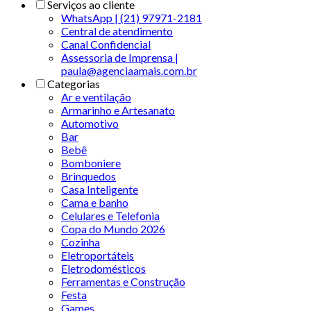
Serviços ao cliente
WhatsApp | (21) 97971-2181
Central de atendimento
Canal Confidencial
Assessoria de Imprensa |
paula@agenciaamais.com.br
Categorias
Ar e ventilação
Armarinho e Artesanato
Automotivo
Bar
Bebê
Bomboniere
Brinquedos
Casa Inteligente
Cama e banho
Celulares e Telefonia
Copa do Mundo 2026
Cozinha
Eletroportáteis
Eletrodomésticos
Ferramentas e Construção
Festa
Games