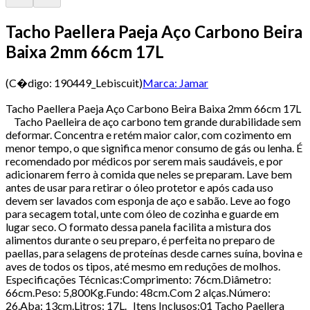
Tacho Paellera Paeja Aço Carbono Beira
Baixa 2mm 66cm 17L
(C�digo:
190449_Lebiscuit
)
Marca:
Jamar
Tacho Paellera Paeja Aço Carbono Beira Baixa 2mm 66cm 17L
Tacho Paelleira de aço carbono tem grande durabilidade sem
deformar. Concentra e retém maior calor, com cozimento em
menor tempo, o que significa menor consumo de gás ou lenha. É
recomendado por médicos por serem mais saudáveis, e por
adicionarem ferro à comida que neles se preparam. Lave bem
antes de usar para retirar o óleo protetor e após cada uso
devem ser lavados com esponja de aço e sabão. Leve ao fogo
para secagem total, unte com óleo de cozinha e guarde em
lugar seco. O formato dessa panela facilita a mistura dos
alimentos durante o seu preparo, é perfeita no preparo de
paellas, para selagens de proteínas desde carnes suína, bovina e
aves de todos os tipos, até mesmo em reduções de molhos.
Especificações Técnicas:Comprimento: 76cm.Diâmetro:
66cm.Peso: 5,800Kg.Fundo: 48cm.Com 2 alças.Número:
26.Aba: 13cm.Litros: 17L. Itens Inclusos:01 Tacho Paellera