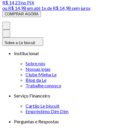
R$ 14,23
no PIX
ou
R$ 14,98
em até 1x de
R$ 14,98
sem juros
COMPRAR AGORA
Sobre a Le biscuit
Institucional
Sobre nós
Nossas lojas
Clube Minha Le
Blog da Le
Trabalhe conosco
Serviço Financeiro
Cartão Le biscuit
Empréstimo Dim Dim
Perguntas e Respostas