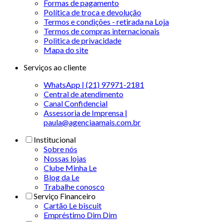
Formas de pagamento
Política de troca e devolução
Termos e condições - retirada na Loja
Termos de compras internacionais
Politica de privacidade
Mapa do site
Serviços ao cliente
WhatsApp | (21) 97971-2181
Central de atendimento
Canal Confidencial
Assessoria de Imprensa |
paula@agenciaamais.com.br
Institucional
Sobre nós
Nossas lojas
Clube Minha Le
Blog da Le
Trabalhe conosco
Serviço Financeiro
Cartão Le biscuit
Empréstimo Dim Dim