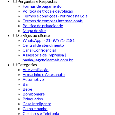
Perguntas e Respostas
Formas de pagamento
Política de troca e devolução
Termos e condições - retirada na Loja
Termos de compras internacionais
Politica de privacidade
Mapa do site
Serviços ao cliente
WhatsApp | (21) 97971-2181
Central de atendimento
Canal Confidencial
Assessoria de Imprensa |
paula@agenciaamais.com.br
Categorias
Ar e ventilação
Armarinho e Artesanato
Automotivo
Bar
Bebê
Bomboniere
Brinquedos
Casa Inteligente
Cama e banho
Celulares e Telefonia