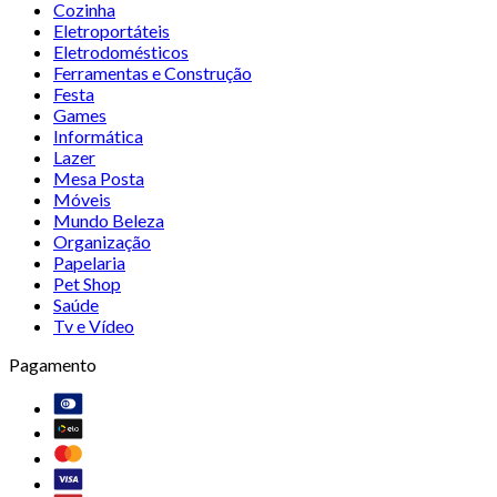
Cozinha
Eletroportáteis
Eletrodomésticos
Ferramentas e Construção
Festa
Games
Informática
Lazer
Mesa Posta
Móveis
Mundo Beleza
Organização
Papelaria
Pet Shop
Saúde
Tv e Vídeo
Pagamento