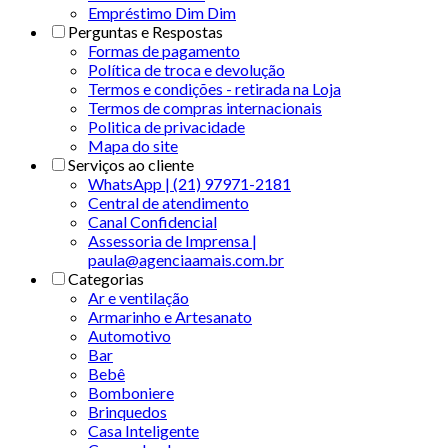
Empréstimo Dim Dim
Perguntas e Respostas
Formas de pagamento
Política de troca e devolução
Termos e condições - retirada na Loja
Termos de compras internacionais
Politica de privacidade
Mapa do site
Serviços ao cliente
WhatsApp | (21) 97971-2181
Central de atendimento
Canal Confidencial
Assessoria de Imprensa |
paula@agenciaamais.com.br
Categorias
Ar e ventilação
Armarinho e Artesanato
Automotivo
Bar
Bebê
Bomboniere
Brinquedos
Casa Inteligente