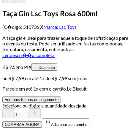
Taça Gin Lsc Toys Rosa 600ml
(C�digo:
5107369
)
Marca:
Lsc Toys
A taça gin é ideal para trazer aquele toque de sofisticação para
o evento ou festa. Pode ser utilizado em festas como bodas,
formatura, casamento, entre outras.
Ler descri��o completa
R$ 7,59
no PIX
Desconto
ou
R$ 7,99
em até 1x de
R$ 7,99
sem juros
Parcele em até
1
x com o cartão
Le Biscuit
Ver mais formas de pagamento
Selecione ou digite a quantidade desejada
COMPRAR AGORA
Adicionar ao carrinho