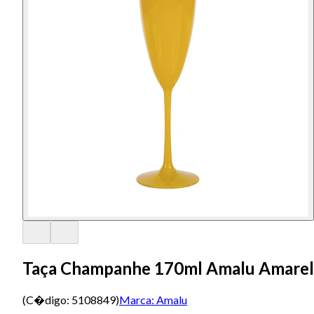
Taça Champanhe 170ml Amalu Amare
(C�digo:
5108849
)
Marca:
Amalu