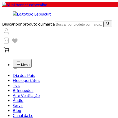
Buscar por produto ou marca
Menu
Dia dos Pais
Eletroportáteis
Tv's
Brinquedos
Ar e Ventilação
Áudio
Servir
Blog
Canal da Le