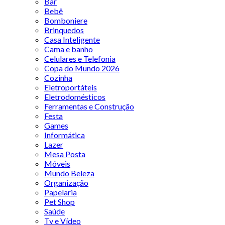
Bar
Bebê
Bomboniere
Brinquedos
Casa Inteligente
Cama e banho
Celulares e Telefonia
Copa do Mundo 2026
Cozinha
Eletroportáteis
Eletrodomésticos
Ferramentas e Construção
Festa
Games
Informática
Lazer
Mesa Posta
Móveis
Mundo Beleza
Organização
Papelaria
Pet Shop
Saúde
Tv e Vídeo