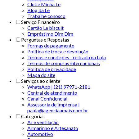
Clube Minha Le
Blog da Le
Trabalhe conosco
Serviço Financeiro
Cartão Le biscuit
Empréstimo Dim Dim
Perguntas e Respostas
Formas de pagamento
Política de troca e devolução
Termos e condições - retirada na Loja
Termos de compras internacionais
Politica de privacidade
Mapa do site
Serviços ao cliente
WhatsApp | (21) 97971-2181
Central de atendimento
Canal Confidencial
Assessoria de Imprensa |
paula@agenciaamais.com.br
Categorias
Ar e ventilação
Armarinho e Artesanato
Automotivo