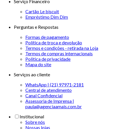
Serviço Financeiro
Cartão Le biscuit
Empréstimo Dim Dim
Perguntas e Respostas
Formas de pagamento
Política de troca e devolução
Termos e condições - retirada na Loja
Termos de compras internacionais
Politica de privacidade
Mapa do site
Serviços ao cliente
WhatsApp | (21) 97971-2181
Central de atendimento
Canal Confidencial
Assessoria de Imprensa |
paula@agenciaamais.com.br
Institucional
Sobre nós
Nossas lojas