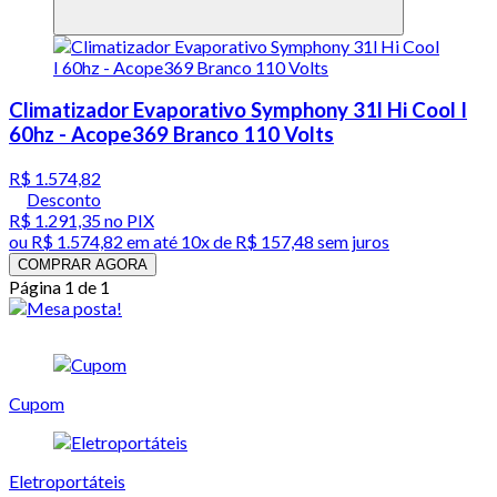
Climatizador Evaporativo Symphony 31l Hi Cool I
60hz - Acope369 Branco 110 Volts
R$ 1.574,82
Desconto
R$ 1.291,35
no PIX
ou
R$ 1.574,82
em até
10x de R$ 157,48 sem juros
COMPRAR AGORA
Página 1 de 1
Cupom
Eletroportáteis