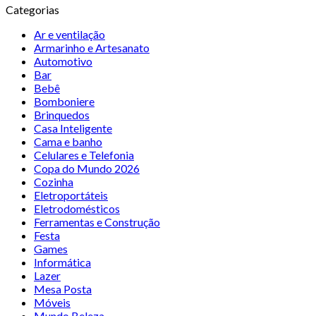
Categorias
Ar e ventilação
Armarinho e Artesanato
Automotivo
Bar
Bebê
Bomboniere
Brinquedos
Casa Inteligente
Cama e banho
Celulares e Telefonia
Copa do Mundo 2026
Cozinha
Eletroportáteis
Eletrodomésticos
Ferramentas e Construção
Festa
Games
Informática
Lazer
Mesa Posta
Móveis
Mundo Beleza