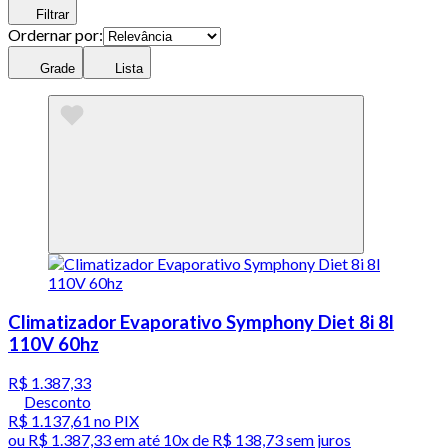
Filtrar
Ordernar por:
Grade
Lista
Climatizador Evaporativo Symphony Diet 8i 8l
110V 60hz
R$ 1.387,33
Desconto
R$ 1.137,61
no PIX
ou
R$ 1.387,33
em até
10x de R$ 138,73 sem juros