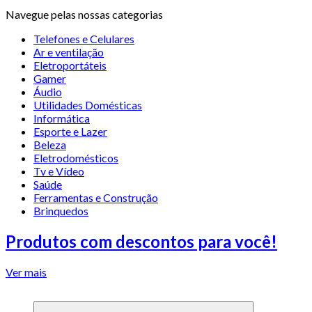
Navegue pelas nossas categorias
Telefones e Celulares
Ar e ventilação
Eletroportáteis
Gamer
Áudio
Utilidades Domésticas
Informática
Esporte e Lazer
Beleza
Eletrodomésticos
Tv e Vídeo
Saúde
Ferramentas e Construção
Brinquedos
Produtos com descontos para você!
Ver mais