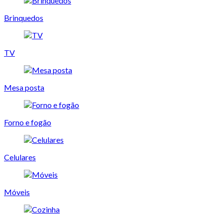
Brinquedos
TV
Mesa posta
Forno e fogão
Celulares
Móveis