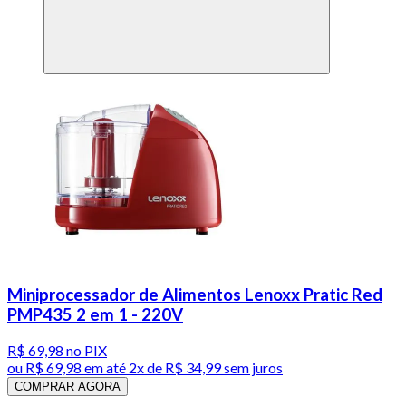
Miniprocessador de Alimentos Lenoxx Pratic Red
PMP435 2 em 1 - 220V
R$ 69,98
no PIX
ou
R$ 69,98
em até
2x de R$ 34,99 sem juros
COMPRAR AGORA