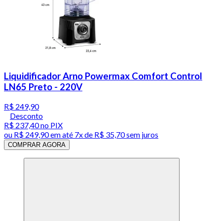
Liquidificador Arno Powermax Comfort Control
LN65 Preto - 220V
R$ 249,90
Desconto
R$ 237,40
no PIX
ou
R$ 249,90
em até
7x de R$ 35,70 sem juros
COMPRAR AGORA