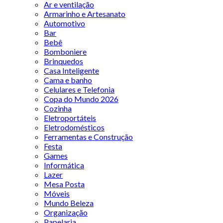
Ar e ventilação
Armarinho e Artesanato
Automotivo
Bar
Bebê
Bomboniere
Brinquedos
Casa Inteligente
Cama e banho
Celulares e Telefonia
Copa do Mundo 2026
Cozinha
Eletroportáteis
Eletrodomésticos
Ferramentas e Construção
Festa
Games
Informática
Lazer
Mesa Posta
Móveis
Mundo Beleza
Organização
Papelaria