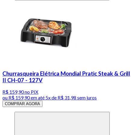
Churrasqueira Elétrica Mondial Pratic Steak & Grill
II CH-07 - 127V
R$ 159,90
no PIX
ou
R$ 159,90
em até
5x de R$ 31,98 sem juros
COMPRAR AGORA