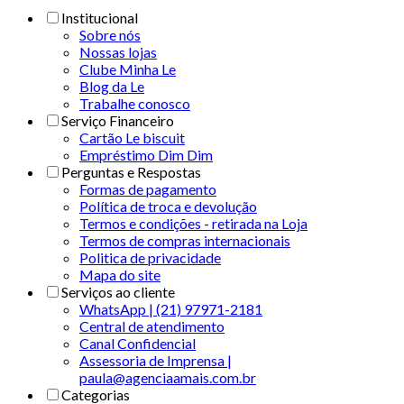
Institucional
Sobre nós
Nossas lojas
Clube Minha Le
Blog da Le
Trabalhe conosco
Serviço Financeiro
Cartão Le biscuit
Empréstimo Dim Dim
Perguntas e Respostas
Formas de pagamento
Política de troca e devolução
Termos e condições - retirada na Loja
Termos de compras internacionais
Politica de privacidade
Mapa do site
Serviços ao cliente
WhatsApp | (21) 97971-2181
Central de atendimento
Canal Confidencial
Assessoria de Imprensa |
paula@agenciaamais.com.br
Categorias