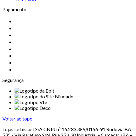
Pagamento
Segurança
Voltar ao topo
Lojas Le biscuit S/A CNPJ nº 16.233.389/0156-91 Rodovia BA
535 - Via Parafuso S/N, Rua 25 a 30 Industrial – Camaçari/BA –