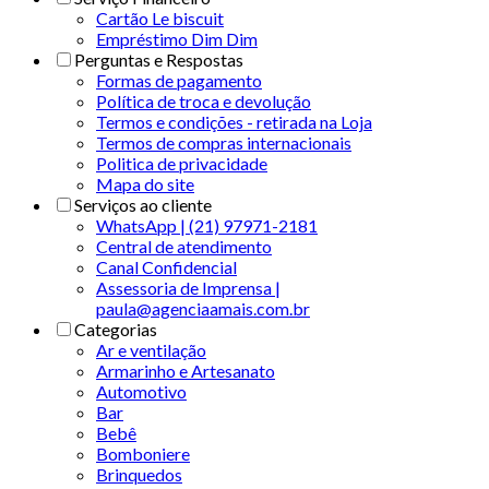
Cartão Le biscuit
Empréstimo Dim Dim
Perguntas e Respostas
Formas de pagamento
Política de troca e devolução
Termos e condições - retirada na Loja
Termos de compras internacionais
Politica de privacidade
Mapa do site
Serviços ao cliente
WhatsApp | (21) 97971-2181
Central de atendimento
Canal Confidencial
Assessoria de Imprensa |
paula@agenciaamais.com.br
Categorias
Ar e ventilação
Armarinho e Artesanato
Automotivo
Bar
Bebê
Bomboniere
Brinquedos