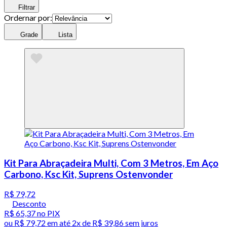
Filtrar
Ordernar por:
Grade
Lista
Kit Para Abraçadeira Multi, Com 3 Metros, Em Aço
Carbono, Ksc Kit, Suprens Ostenvonder
R$ 79,72
Desconto
R$ 65,37
no PIX
ou
R$ 79,72
em até
2x de R$ 39,86 sem juros