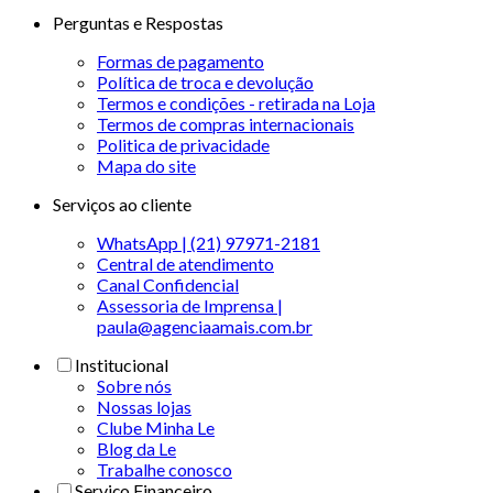
Perguntas e Respostas
Formas de pagamento
Política de troca e devolução
Termos e condições - retirada na Loja
Termos de compras internacionais
Politica de privacidade
Mapa do site
Serviços ao cliente
WhatsApp | (21) 97971-2181
Central de atendimento
Canal Confidencial
Assessoria de Imprensa |
paula@agenciaamais.com.br
Institucional
Sobre nós
Nossas lojas
Clube Minha Le
Blog da Le
Trabalhe conosco
Serviço Financeiro