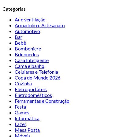
Categorias
Ar e ventilação
Armarinho e Artesanato
Automotivo
Bar
Bebê
Bomboniere
Brinquedos
Casa Inteligente
Cama e banho
Celulares e Telefonia
Copa do Mundo 2026
Cozinha
Eletroportáteis
Eletrodomésticos
Ferramentas e Construção
Festa
Games
Informática
Lazer
Mesa Posta
Móveis