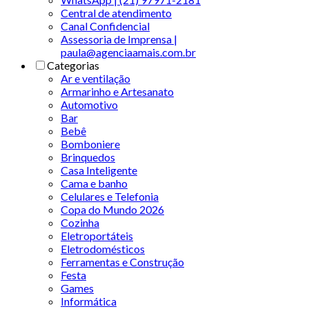
Central de atendimento
Canal Confidencial
Assessoria de Imprensa |
paula@agenciaamais.com.br
Categorias
Ar e ventilação
Armarinho e Artesanato
Automotivo
Bar
Bebê
Bomboniere
Brinquedos
Casa Inteligente
Cama e banho
Celulares e Telefonia
Copa do Mundo 2026
Cozinha
Eletroportáteis
Eletrodomésticos
Ferramentas e Construção
Festa
Games
Informática