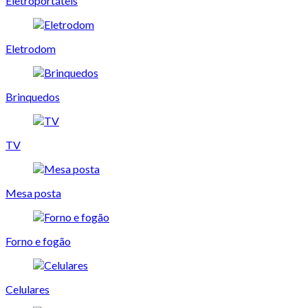
Eletroportáteis
Eletrodom
Brinquedos
TV
Mesa posta
Forno e fogão
Celulares