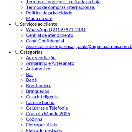
Termos e condições - retirada na Loja
Termos de compras internacionais
Politica de privacidade
Mapa do site
Serviços ao cliente
WhatsApp | (21) 97971-2181
Central de atendimento
Canal Confidencial
Assessoria de Imprensa | paula@agenciaamais.com.
Categorias
Ar e ventilação
Armarinho e Artesanato
Automotivo
Bar
Bebê
Bomboniere
Brinquedos
Casa Inteligente
Cama e banho
Celulares e Telefonia
Copa do Mundo 2026
Cozinha
Eletroportáteis
Eletrodomésticos