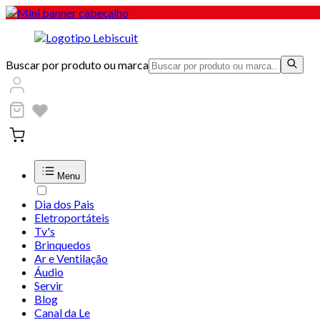
Buscar por produto ou marca
Menu
Dia dos Pais
Eletroportáteis
Tv's
Brinquedos
Ar e Ventilação
Áudio
Servir
Blog
Canal da Le