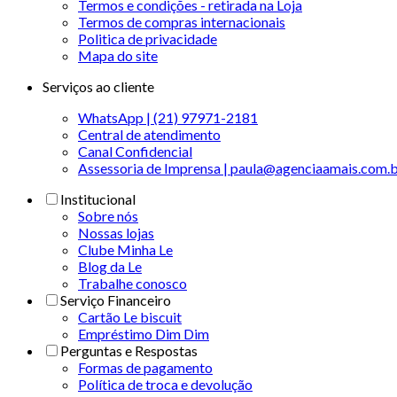
Termos e condições - retirada na Loja
Termos de compras internacionais
Politica de privacidade
Mapa do site
Serviços ao cliente
WhatsApp | (21) 97971-2181
Central de atendimento
Canal Confidencial
Assessoria de Imprensa | paula@agenciaamais.com.
Institucional
Sobre nós
Nossas lojas
Clube Minha Le
Blog da Le
Trabalhe conosco
Serviço Financeiro
Cartão Le biscuit
Empréstimo Dim Dim
Perguntas e Respostas
Formas de pagamento
Política de troca e devolução