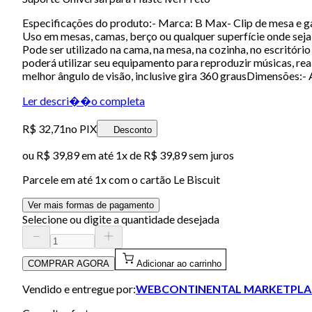
Especificações do produto:- Marca: B Max- Clip de mesa e g
Uso em mesas, camas, berço ou qualquer superfície onde seja
Pode ser utilizado na cama, na mesa, na cozinha, no escritório
poderá utilizar seu equipamento para reproduzir músicas, real
melhor ângulo de visão, inclusive gira 360 grausDimensões:-
Ler descri��o completa
R$ 32,71
no PIX
Desconto
ou
R$ 39,89
em até 1x de
R$ 39,89
sem juros
Parcele em até
1
x com o cartão
Le Biscuit
Ver mais formas de pagamento
Selecione ou digite a quantidade desejada
COMPRAR AGORA
Adicionar ao carrinho
Vendido e entregue por:
WEBCONTINENTAL MARKETPLA