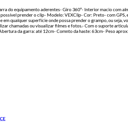
arra do equipamento aderentes- Giro 360º- Interior macio com alm
 possível prender o clip- Modelo: VEXClip- Cor: Preto- com GPS, 
 e em qualquer superfície onde possa prender o grampo, ou seja, voc
izar chamadas ou visualizar filmes e fotos.- Com o suporte articu
 Abertura da garra: até 12cm- Comnto da haste: 63cm- Peso aprox:
CE