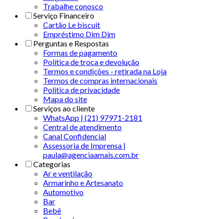
Trabalhe conosco
Serviço Financeiro
Cartão Le biscuit
Empréstimo Dim Dim
Perguntas e Respostas
Formas de pagamento
Política de troca e devolução
Termos e condições - retirada na Loja
Termos de compras internacionais
Politica de privacidade
Mapa do site
Serviços ao cliente
WhatsApp | (21) 97971-2181
Central de atendimento
Canal Confidencial
Assessoria de Imprensa |
paula@agenciaamais.com.br
Categorias
Ar e ventilação
Armarinho e Artesanato
Automotivo
Bar
Bebê