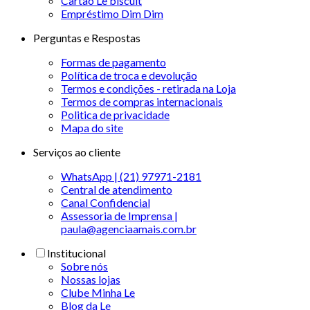
Cartão Le biscuit
Empréstimo Dim Dim
Perguntas e Respostas
Formas de pagamento
Política de troca e devolução
Termos e condições - retirada na Loja
Termos de compras internacionais
Politica de privacidade
Mapa do site
Serviços ao cliente
WhatsApp | (21) 97971-2181
Central de atendimento
Canal Confidencial
Assessoria de Imprensa |
paula@agenciaamais.com.br
Institucional
Sobre nós
Nossas lojas
Clube Minha Le
Blog da Le