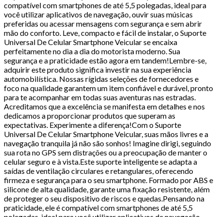
compatível com smartphones de até 5,5 polegadas, ideal para
você utilizar aplicativos de navegação, ouvir suas músicas
preferidas ou acessar mensagens com segurança e sem abrir
mão do conforto. Leve, compacto e fácil de instalar, o Suporte
Universal De Celular Smartphone Veicular se encaixa
perfeitamente no dia a dia do motorista moderno. Sua
segurança e a praticidade estão agora em tandem!Lembre-se,
adquirir este produto significa investir na sua experiência
automobilística. Nossas rígidas seleções de fornecedores e
foco na qualidade garantem um item confiável e durável, pronto
para te acompanhar em todas suas aventuras nas estradas.
Acreditamos que a excelência se manifesta em detalhes e nos
dedicamos a proporcionar produtos que superam as
expectativas. Experimente a diferença!Com o Suporte
Universal De Celular Smartphone Veicular, suas mãos livres e a
navegação tranquila já não são sonhos! Imagine dirigi, seguindo
sua rota no GPS sem distrações ou a preocupação de manter o
celular seguro e à vista.Este suporte inteligente se adapta a
saídas de ventilação circulares e retangulares, oferecendo
firmeza e segurança para o seu smartphone. Formado por ABS e
silicone de alta qualidade, garante uma fixação resistente, além
de proteger o seu dispositivo de riscos e quedas.Pensando na
praticidade, ele é compatível com smartphones de até 5,5
polegadas, ideal para você utilizar aplicativos de navegação,