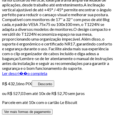
aplicações, desde trabalho até entretenimento.A inclinação
vertical ajustável de até +45° /-45° permite encontrar o ângulo
perfeito para reduzir o cansaço visual e melhorar sua postura.
Compatível com monitores de 17'' a 32'' com peso de até 8kg
cada, e padrão VESA 75x75 ou 100x100 mm, o T1224N se
adapta a diversos modelos de monitores.O design compacto e
versátil do T1224N economiza espaço na sua mesa,
proporcionando uma organização impecável. Além disso, o
suporte é ergonômico e certificado NR17, garantindo conforto
e segurança durante o uso. Facilite ainda mais sua experiência
com o clip organizador de cabos incluído e diga adeus a
bagunças!Lembre-se de ler atentamente o manual de instruções
antes da instalação e seguir as recomendações para garantir a
segurança e o bom funcionamento do suporte.
Ler descri��o completa
R$ 432,16
no PIX
Desconto
ou
R$ 527,03
em até
10x de R$ 52,70 sem juros
Parcele em até
10
x com o cartão
Le Biscuit
Ver mais formas de pagamento