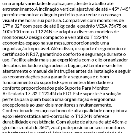
uma ampla variedade de aplicações, desde trabalho até
entretenimento.A inclinação vertical ajustável de até +45° /-45°
permite encontrar o ângulo perfeito para reduzir o cansaço
visual e melhorar sua postura. Compatível com monitores de
17'' a 32'' com peso de até 8kg cada, e padrão VESA 75x75 ou
100x100 mm, o T1224N se adapta a diversos modelos de
monitores.O design compacto e versátil do T1224N
economiza espaço na sua mesa, proporcionando uma
organização impecável. Além disso, o suporte é ergonômico e
certificado NR17, garantindo conforto e segurança durante o
uso. Facilite ainda mais sua experiência com o clip organizador
de cabos incluído e diga adeus a bagunças!Lembre-se de ler
atentamente o manual de instruções antes da instalação e seguir
as recomendações para garantir a segurança e o bom
funcionamento do suporte.Experimente a liberdade e o
conforto proporcionados pelo Suporte Para Monitor
Articulado 17-32 T1224N da ELG. Este suporte é a solução
perfeita para quem busca uma organização e ergonomia
excepcionais ao usar dois monitores simultaneamente.
Confeccionado em aço carbono de alta qualidade com pintura
epóxi eletrostática anti-corrosão, o T1224N oferece
durabilidade e resistência. Com ajuste de altura de até 45cm e
giro horizontal de 360°, você pode posicionar seus monitores
na horizontal ou vertical, ideal para uma ampla variedade de