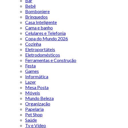
Bar
Bebê
Bomboniere
Brinquedos
Casa Inteligente
Cama e banho
Celulares e Telefonia
Copa do Mundo 2026
Cozinha
Eletroportáteis
Eletrodomésticos
Ferramentas e Construção
Festa
Games
Informática
Lazer
Mesa Posta
Móveis
Mundo Beleza
Organização
Papelaria
Pet Shop
Saúde
Tv e Vídeo