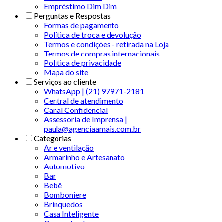
Empréstimo Dim Dim
Perguntas e Respostas
Formas de pagamento
Política de troca e devolução
Termos e condições - retirada na Loja
Termos de compras internacionais
Politica de privacidade
Mapa do site
Serviços ao cliente
WhatsApp | (21) 97971-2181
Central de atendimento
Canal Confidencial
Assessoria de Imprensa |
paula@agenciaamais.com.br
Categorias
Ar e ventilação
Armarinho e Artesanato
Automotivo
Bar
Bebê
Bomboniere
Brinquedos
Casa Inteligente