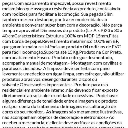
peças.Com acabamento impecável, possui revestimento
melamínico que assegura resistência ao produto, conta ainda
com rodízios para facilitar a locomoção. Sua pegada Slim
também merece destaque, por trazer modernidade ao
ambiente e conversar super bem com a decoração. Não perca
tempo e aproveite! Dimensões do produto (L x A x P)23 x 30 x
40 cmCaracterísticas:Estrutura 100% em MDP 15mm.Fitas
com borda de papel.Revestimento melamínico 100% em BP,
que garante maior resistência ao produto.04 rodízios de PVC
para fácil locomoção.Suporta até 15Kg.Produto na Cor Preto,
com acabamento Fosco.- Produto entregue desmontado,
acompanha manual de montagem.- Montagem com cavilhas e
parafusos zincados.- A limpeza deve ser feita com pano
levemente umedecido em água limpa, sem esfregar, não utilizar
produtos abrasivos, desengordurantes, álcool ou
solvente.Observações importantes:- Produto para uso
residencial em ambiente interno, não devendo ficar exposto
diretamente ao sol, calor e umidade excessivos.- Pode haver
alguma diferença de tonalidade entre a imagem e o produto
real, por conta do tratamento de imagens e a calibração de
cores do seu monitor.- As imagens são meramente ilustrativas,
não acompanham objetos de decoração e eletrônicos.- Ao
receber a mercadoria, o cliente deve verificar as condições da
embalagem, caso haja alguma avaria não assine o comprovante