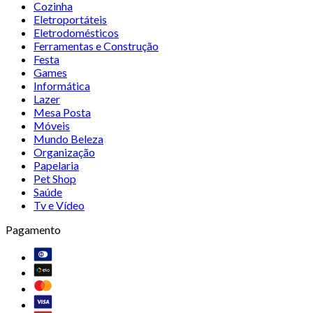
Cozinha
Eletroportáteis
Eletrodomésticos
Ferramentas e Construção
Festa
Games
Informática
Lazer
Mesa Posta
Móveis
Mundo Beleza
Organização
Papelaria
Pet Shop
Saúde
Tv e Vídeo
Pagamento