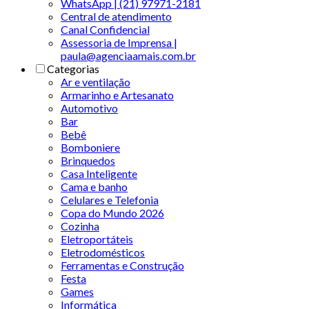
WhatsApp | (21) 97971-2181
Central de atendimento
Canal Confidencial
Assessoria de Imprensa |
paula@agenciaamais.com.br
Categorias
Ar e ventilação
Armarinho e Artesanato
Automotivo
Bar
Bebê
Bomboniere
Brinquedos
Casa Inteligente
Cama e banho
Celulares e Telefonia
Copa do Mundo 2026
Cozinha
Eletroportáteis
Eletrodomésticos
Ferramentas e Construção
Festa
Games
Informática