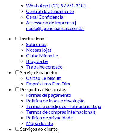
WhatsApp | (21) 97971-2181
Central de atendimento
Canal Confidencial
Assessoria de Imprensa |
paula@agenciaamais.com.br
Institucional
Sobre nós
Nossas lojas
Clube Minha Le
Blog da Le
Trabalhe conosco
Serviço Financeiro
Cartão Le biscuit
Empréstimo Dim Dim
Perguntas e Respostas
Formas de pagamento
Política de troca e devolução
Termos e condições - retirada na Loja
Termos de compras internacionais
Politica de privacidade
Mapa do site
Serviços ao cliente