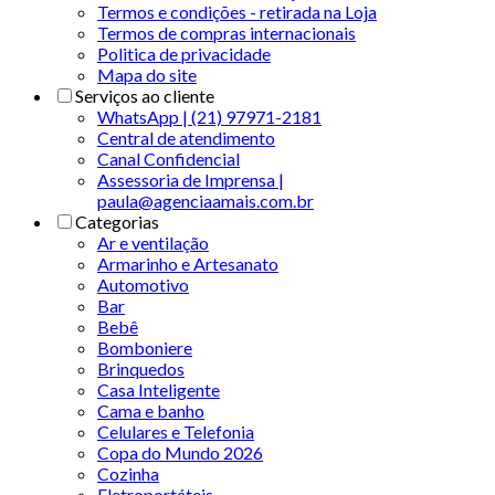
Termos e condições - retirada na Loja
Termos de compras internacionais
Politica de privacidade
Mapa do site
Serviços ao cliente
WhatsApp | (21) 97971-2181
Central de atendimento
Canal Confidencial
Assessoria de Imprensa |
paula@agenciaamais.com.br
Categorias
Ar e ventilação
Armarinho e Artesanato
Automotivo
Bar
Bebê
Bomboniere
Brinquedos
Casa Inteligente
Cama e banho
Celulares e Telefonia
Copa do Mundo 2026
Cozinha
Eletroportáteis