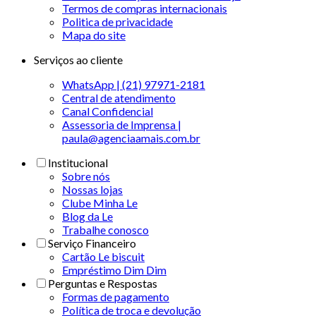
Termos de compras internacionais
Politica de privacidade
Mapa do site
Serviços ao cliente
WhatsApp | (21) 97971-2181
Central de atendimento
Canal Confidencial
Assessoria de Imprensa |
paula@agenciaamais.com.br
Institucional
Sobre nós
Nossas lojas
Clube Minha Le
Blog da Le
Trabalhe conosco
Serviço Financeiro
Cartão Le biscuit
Empréstimo Dim Dim
Perguntas e Respostas
Formas de pagamento
Política de troca e devolução