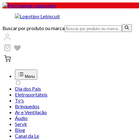
Buscar por produto ou marca
Menu
Dia dos Pais
Eletroportáteis
Tv's
Brinquedos
Ar e Ventilação
Áudio
Servir
Blog
Canal da Le