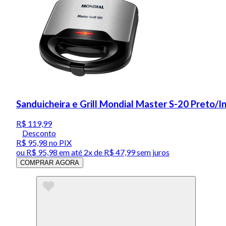
Sanduicheira e Grill Mondial Master S-20 Preto/
R$ 119,99
Desconto
R$ 95,98
no PIX
ou
R$ 95,98
em até
2x de R$ 47,99 sem juros
COMPRAR AGORA