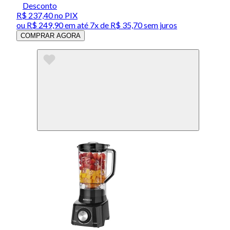
Desconto
R$ 237,40
no PIX
ou
R$ 249,90
em até
7x de R$ 35,70 sem juros
COMPRAR AGORA