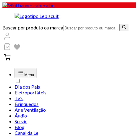
Buscar por produto ou marca
Menu
Dia dos Pais
Eletroportáteis
Tv's
Brinquedos
Ar e Ventilação
Áudio
Servir
Blog
Canal da Le