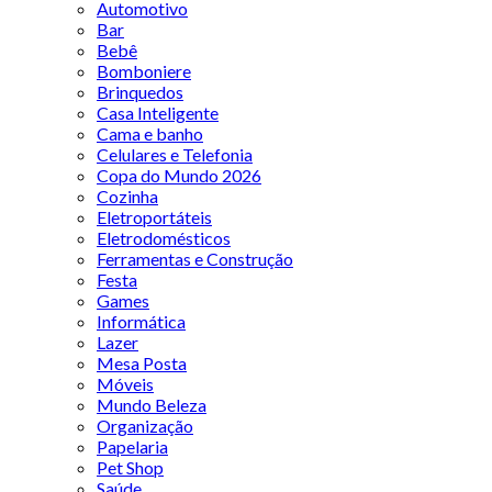
Automotivo
Bar
Bebê
Bomboniere
Brinquedos
Casa Inteligente
Cama e banho
Celulares e Telefonia
Copa do Mundo 2026
Cozinha
Eletroportáteis
Eletrodomésticos
Ferramentas e Construção
Festa
Games
Informática
Lazer
Mesa Posta
Móveis
Mundo Beleza
Organização
Papelaria
Pet Shop
Saúde