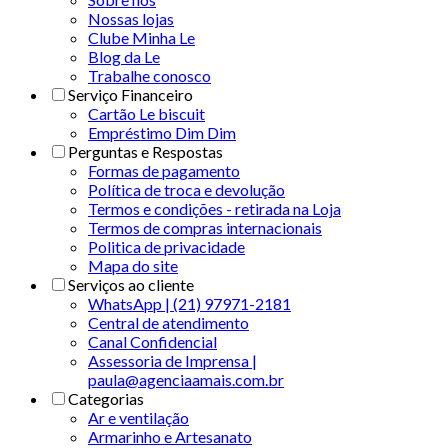
Nossas lojas
Clube Minha Le
Blog da Le
Trabalhe conosco
Serviço Financeiro
Cartão Le biscuit
Empréstimo Dim Dim
Perguntas e Respostas
Formas de pagamento
Política de troca e devolução
Termos e condições - retirada na Loja
Termos de compras internacionais
Politica de privacidade
Mapa do site
Serviços ao cliente
WhatsApp | (21) 97971-2181
Central de atendimento
Canal Confidencial
Assessoria de Imprensa |
paula@agenciaamais.com.br
Categorias
Ar e ventilação
Armarinho e Artesanato