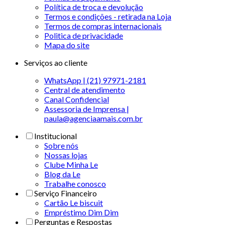
Política de troca e devolução
Termos e condições - retirada na Loja
Termos de compras internacionais
Politica de privacidade
Mapa do site
Serviços ao cliente
WhatsApp | (21) 97971-2181
Central de atendimento
Canal Confidencial
Assessoria de Imprensa |
paula@agenciaamais.com.br
Institucional
Sobre nós
Nossas lojas
Clube Minha Le
Blog da Le
Trabalhe conosco
Serviço Financeiro
Cartão Le biscuit
Empréstimo Dim Dim
Perguntas e Respostas