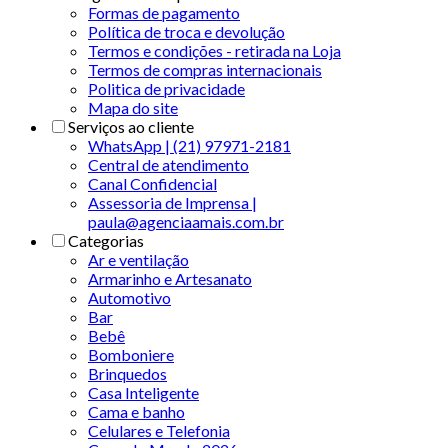
Formas de pagamento
Política de troca e devolução
Termos e condições - retirada na Loja
Termos de compras internacionais
Politica de privacidade
Mapa do site
Serviços ao cliente
WhatsApp | (21) 97971-2181
Central de atendimento
Canal Confidencial
Assessoria de Imprensa |
paula@agenciaamais.com.br
Categorias
Ar e ventilação
Armarinho e Artesanato
Automotivo
Bar
Bebê
Bomboniere
Brinquedos
Casa Inteligente
Cama e banho
Celulares e Telefonia