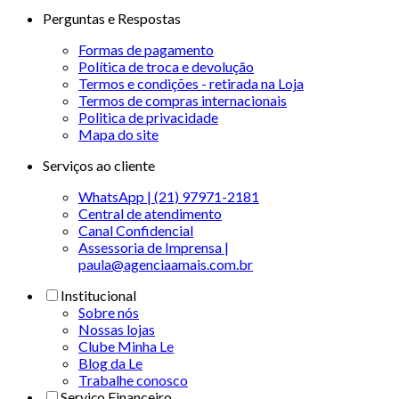
Perguntas e Respostas
Formas de pagamento
Política de troca e devolução
Termos e condições - retirada na Loja
Termos de compras internacionais
Politica de privacidade
Mapa do site
Serviços ao cliente
WhatsApp | (21) 97971-2181
Central de atendimento
Canal Confidencial
Assessoria de Imprensa |
paula@agenciaamais.com.br
Institucional
Sobre nós
Nossas lojas
Clube Minha Le
Blog da Le
Trabalhe conosco
Serviço Financeiro