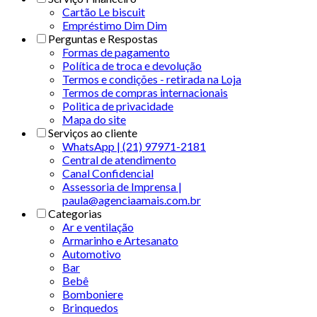
Cartão Le biscuit
Empréstimo Dim Dim
Perguntas e Respostas
Formas de pagamento
Política de troca e devolução
Termos e condições - retirada na Loja
Termos de compras internacionais
Politica de privacidade
Mapa do site
Serviços ao cliente
WhatsApp | (21) 97971-2181
Central de atendimento
Canal Confidencial
Assessoria de Imprensa |
paula@agenciaamais.com.br
Categorias
Ar e ventilação
Armarinho e Artesanato
Automotivo
Bar
Bebê
Bomboniere
Brinquedos