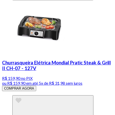
Churrasqueira Elétrica Mondial Pratic Steak & Grill
II CH-07 - 127V
R$ 159,90
no PIX
ou
R$ 159,90
em até
5x de R$ 31,98 sem juros
COMPRAR AGORA