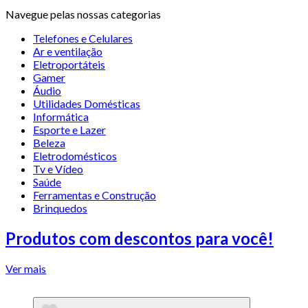
Navegue pelas nossas categorias
Telefones e Celulares
Ar e ventilação
Eletroportáteis
Gamer
Áudio
Utilidades Domésticas
Informática
Esporte e Lazer
Beleza
Eletrodomésticos
Tv e Vídeo
Saúde
Ferramentas e Construção
Brinquedos
Produtos com descontos para você!
Ver mais