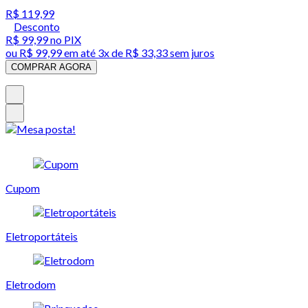
R$ 119,99
Desconto
R$ 99,99
no PIX
ou
R$ 99,99
em até
3x de R$ 33,33 sem juros
COMPRAR AGORA
Cupom
Eletroportáteis
Eletrodom