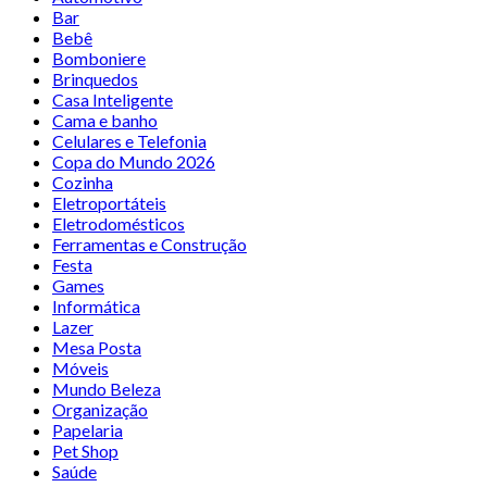
Bar
Bebê
Bomboniere
Brinquedos
Casa Inteligente
Cama e banho
Celulares e Telefonia
Copa do Mundo 2026
Cozinha
Eletroportáteis
Eletrodomésticos
Ferramentas e Construção
Festa
Games
Informática
Lazer
Mesa Posta
Móveis
Mundo Beleza
Organização
Papelaria
Pet Shop
Saúde