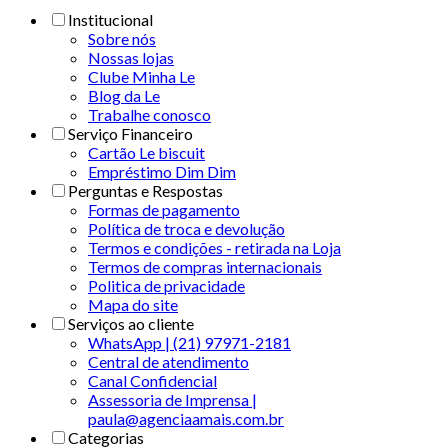
Institucional
Sobre nós
Nossas lojas
Clube Minha Le
Blog da Le
Trabalhe conosco
Serviço Financeiro
Cartão Le biscuit
Empréstimo Dim Dim
Perguntas e Respostas
Formas de pagamento
Política de troca e devolução
Termos e condições - retirada na Loja
Termos de compras internacionais
Politica de privacidade
Mapa do site
Serviços ao cliente
WhatsApp | (21) 97971-2181
Central de atendimento
Canal Confidencial
Assessoria de Imprensa |
paula@agenciaamais.com.br
Categorias