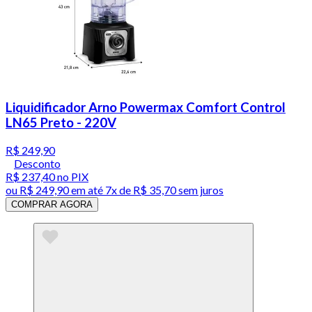
Liquidificador Arno Powermax Comfort Control
LN65 Preto - 220V
R$ 249,90
Desconto
R$ 237,40
no PIX
ou
R$ 249,90
em até
7x de R$ 35,70 sem juros
COMPRAR AGORA