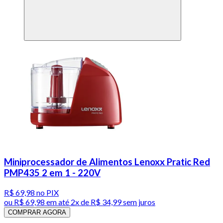
Miniprocessador de Alimentos Lenoxx Pratic Red
PMP435 2 em 1 - 220V
R$ 69,98
no PIX
ou
R$ 69,98
em até
2x de R$ 34,99 sem juros
COMPRAR AGORA