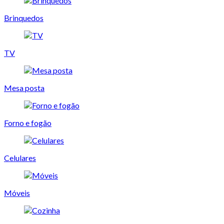
Brinquedos
TV
Mesa posta
Forno e fogão
Celulares
Móveis