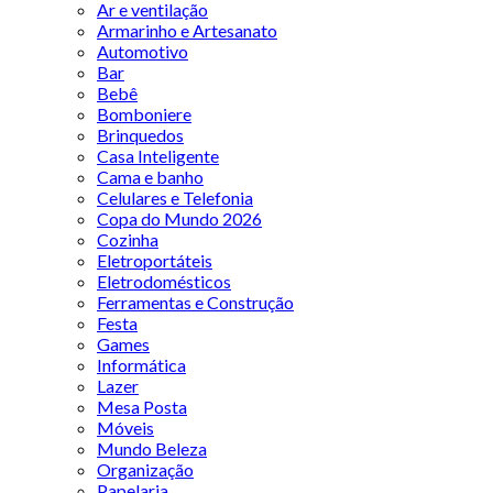
Ar e ventilação
Armarinho e Artesanato
Automotivo
Bar
Bebê
Bomboniere
Brinquedos
Casa Inteligente
Cama e banho
Celulares e Telefonia
Copa do Mundo 2026
Cozinha
Eletroportáteis
Eletrodomésticos
Ferramentas e Construção
Festa
Games
Informática
Lazer
Mesa Posta
Móveis
Mundo Beleza
Organização
Papelaria