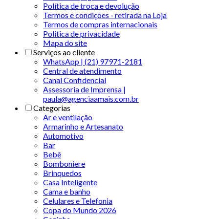
Política de troca e devolução
Termos e condições - retirada na Loja
Termos de compras internacionais
Politica de privacidade
Mapa do site
Serviços ao cliente
WhatsApp | (21) 97971-2181
Central de atendimento
Canal Confidencial
Assessoria de Imprensa |
paula@agenciaamais.com.br
Categorias
Ar e ventilação
Armarinho e Artesanato
Automotivo
Bar
Bebê
Bomboniere
Brinquedos
Casa Inteligente
Cama e banho
Celulares e Telefonia
Copa do Mundo 2026