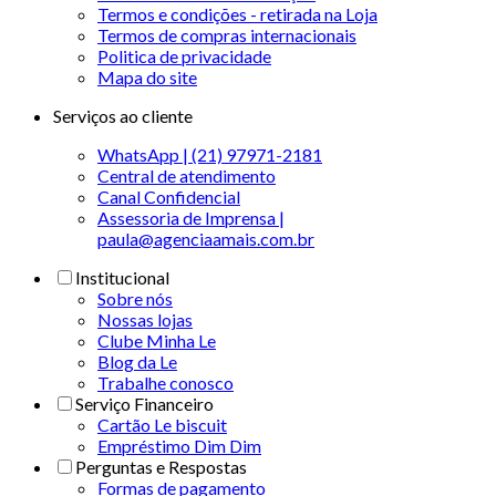
Termos e condições - retirada na Loja
Termos de compras internacionais
Politica de privacidade
Mapa do site
Serviços ao cliente
WhatsApp | (21) 97971-2181
Central de atendimento
Canal Confidencial
Assessoria de Imprensa |
paula@agenciaamais.com.br
Institucional
Sobre nós
Nossas lojas
Clube Minha Le
Blog da Le
Trabalhe conosco
Serviço Financeiro
Cartão Le biscuit
Empréstimo Dim Dim
Perguntas e Respostas
Formas de pagamento