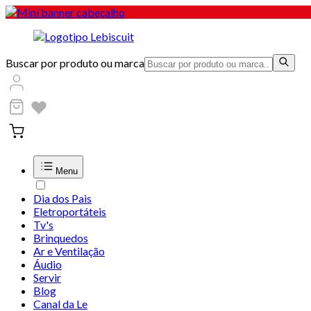
Buscar por produto ou marca
Menu
Dia dos Pais
Eletroportáteis
Tv's
Brinquedos
Ar e Ventilação
Áudio
Servir
Blog
Canal da Le