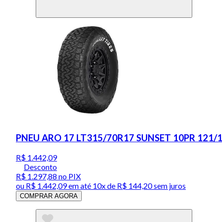
PNEU ARO 17 LT315/70R17 SUNSET 10PR 121/1
R$ 1.442,09
Desconto
R$ 1.297,88
no PIX
ou
R$ 1.442,09
em até
10x de R$ 144,20 sem juros
COMPRAR AGORA