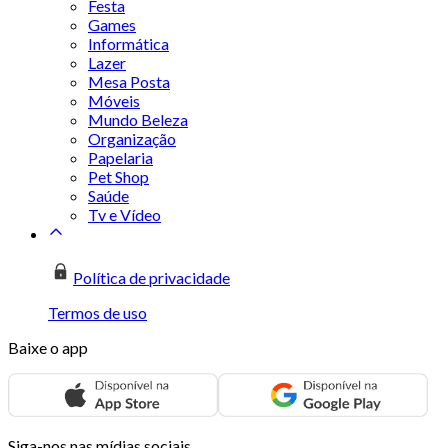
Festa
Games
Informática
Lazer
Mesa Posta
Móveis
Mundo Beleza
Organização
Papelaria
Pet Shop
Saúde
Tv e Vídeo
Política de privacidade
Termos de uso
Baixe o app
Siga-nos nas mídias sociais