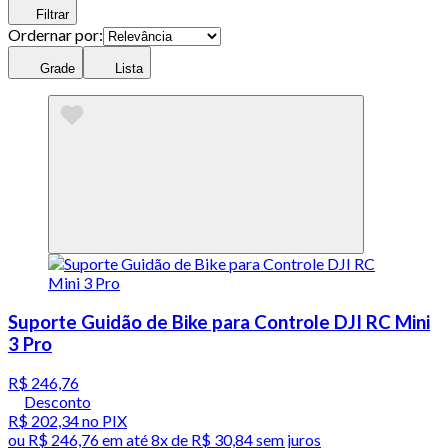
Filtrar
Ordernar por:
Grade
Lista
Suporte Guidão de Bike para Controle DJI RC Mini
3 Pro
R$ 246,76
Desconto
R$ 202,34
no PIX
ou
R$ 246,76
em até
8x de R$ 30,84 sem juros