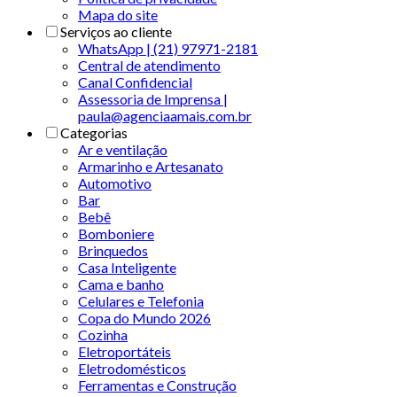
Mapa do site
Serviços ao cliente
WhatsApp | (21) 97971-2181
Central de atendimento
Canal Confidencial
Assessoria de Imprensa |
paula@agenciaamais.com.br
Categorias
Ar e ventilação
Armarinho e Artesanato
Automotivo
Bar
Bebê
Bomboniere
Brinquedos
Casa Inteligente
Cama e banho
Celulares e Telefonia
Copa do Mundo 2026
Cozinha
Eletroportáteis
Eletrodomésticos
Ferramentas e Construção